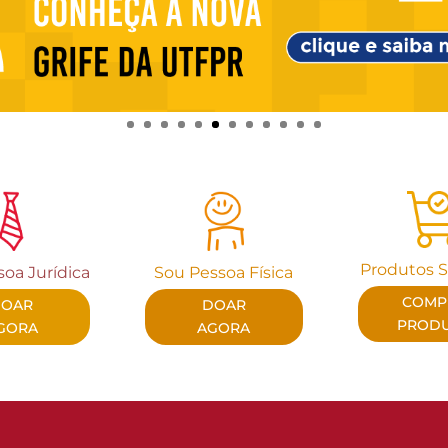
Produtos S
oa Jurí­dica
Sou Pessoa Física
COMP
DOAR
DOAR
PROD
GORA
AGORA