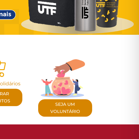
olidários
RAR
UTOS
SEJA UM
VOLUNTÁRIO