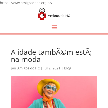
https://www.amigosdohc.org.br/
A idade tambÃ©m estÃ¡
na moda
por
Amigos do HC
|
jul 2, 2021
|
Blog