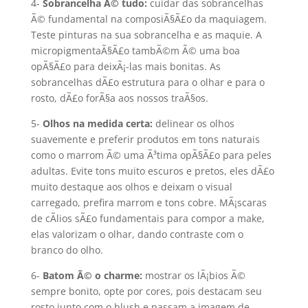
4-
Sobrancelha Ã© tudo:
cuidar das sobrancelhas
Ã© fundamental na composiÃ§Ã£o da maquiagem.
Teste pinturas na sua sobrancelha e as maquie. A
micropigmentaÃ§Ã£o tambÃ©m Ã© uma boa
opÃ§Ã£o para deixÃ¡-las mais bonitas. As
sobrancelhas dÃ£o estrutura para o olhar e para o
rosto, dÃ£o forÃ§a aos nossos traÃ§os.
5-
Olhos na medida certa:
delinear os olhos
suavemente e preferir produtos em tons naturais
como o marrom Ã© uma Ã³tima opÃ§Ã£o para peles
adultas. Evite tons muito escuros e pretos, eles dÃ£o
muito destaque aos olhos e deixam o visual
carregado, prefira marrom e tons cobre. MÃ¡scaras
de cÃ­lios sÃ£o fundamentais para compor a make,
elas valorizam o olhar, dando contraste com o
branco do olho.
6-
Batom Ã© o charme:
mostrar os lÃ¡bios Ã©
sempre bonito, opte por cores, pois destacam seu
rosto junto com o blush e passam a imagem de