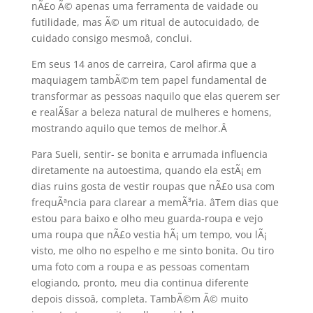
nÃ£o Ã© apenas uma ferramenta de vaidade ou
futilidade, mas Ã© um ritual de autocuidado, de
cuidado consigo mesmoâ, conclui.
Em seus 14 anos de carreira, Carol afirma que a
maquiagem tambÃ©m tem papel fundamental de
transformar as pessoas naquilo que elas querem ser
e realÃ§ar a beleza natural de mulheres e homens,
mostrando aquilo que temos de melhor.Â
Para Sueli, sentir- se bonita e arrumada influencia
diretamente na autoestima, quando ela estÃ¡ em
dias ruins gosta de vestir roupas que nÃ£o usa com
frequÃªncia para clarear a memÃ³ria. âTem dias que
estou para baixo e olho meu guarda-roupa e vejo
uma roupa que nÃ£o vestia hÃ¡ um tempo, vou lÃ¡
visto, me olho no espelho e me sinto bonita. Ou tiro
uma foto com a roupa e as pessoas comentam
elogiando, pronto, meu dia continua diferente
depois dissoâ, completa. TambÃ©m Ã© muito