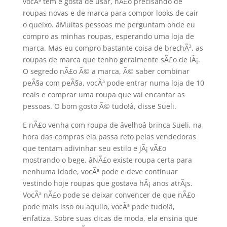
vocÃª tem e gosta de usar, nÃ£o precisando de
roupas novas e de marca para compor looks de cair
o queixo. âMuitas pessoas me perguntam onde eu
compro as minhas roupas, esperando uma loja de
marca. Mas eu compro bastante coisa de brechÃ³, as
roupas de marca que tenho geralmente sÃ£o de lÃ¡.
O segredo nÃ£o Ã© a marca, Ã© saber combinar
peÃ§a com peÃ§a, vocÃª pode entrar numa loja de 10
reais e comprar uma roupa que vai encantar as
pessoas. O bom gosto Ã© tudo!â, disse Sueli.
E nÃ£o venha com roupa de âvelhoâ brinca Sueli, na
hora das compras ela passa reto pelas vendedoras
que tentam adivinhar seu estilo e jÃ¡ vÃ£o
mostrando o bege. âNÃ£o existe roupa certa para
nenhuma idade, vocÃª pode e deve continuar
vestindo hoje roupas que gostava hÃ¡ anos atrÃ¡s.
VocÃª nÃ£o pode se deixar convencer de que nÃ£o
pode mais isso ou aquilo, vocÃª pode tudo!â,
enfatiza. Sobre suas dicas de moda, ela ensina que