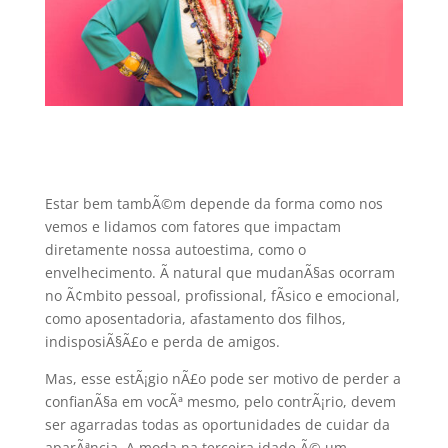
Estar bem tambÃ©m depende da forma como nos
vemos e lidamos com fatores que impactam
diretamente nossa autoestima, como o
envelhecimento. Ã natural que mudanÃ§as ocorram
no Ã¢mbito pessoal, profissional, fÃ­sico e emocional,
como aposentadoria, afastamento dos filhos,
indisposiÃ§Ã£o e perda de amigos.
Mas, esse estÃ¡gio nÃ£o pode ser motivo de perder a
confianÃ§a em vocÃª mesmo, pelo contrÃ¡rio, devem
ser agarradas todas as oportunidades de cuidar da
aparÃªncia. A moda na terceira idade Ã© um