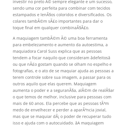
investir no preto Ã© sempre elegante e um sucesso,
sendo uma cor perfeita para combinar com tecidos
estampados e lenÃ§os coloridos e diversificados. Os
colares tambÃ©m sÃ£o importantes para dar o
toque final em qualquer combinaÃ§Ã£o.
A maquiagem tambÃ©m Ã© uma boa ferramenta
para embelezamento e aumento da autoestima, a
maquiadora Carol Suss explica que as pessoas
tendem a focar naquilo que consideram âdefeitosâ
ou que nÃ£o gostam quando se olham no espelho e
fotografias, e o ato de se maquiar ajuda as pessoas a
terem controle sobre sua imagem, a passar para os
outros aquilo que elas querem. Maquiagem
aumenta o poder e a seguranÃ§a, alÃ©m de realÃ§ar
o que temos de melhor, inclusive para pessoas com
mais de 60 anos. Ela percebe que as pessoas tÃªm
medo de envelhecer e perder a aparÃªncia jovial,
mas que se maquiar dÃ¡ o poder de recuperar tudo
isso e ajuda com o autocuidado. âA maquiagem