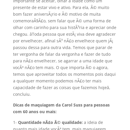
importante se aceitar, olhar a idade como um
presente de estar vivo e ativo. Para ela, Ã© muito
bom fazer aniversÃ¡rio e Ã© motivo de muita
comemoraÃ§Ã£o, sem falar que Ã© uma forma de
olhar com carinho para sua histÃ³ria e apreciar onde
chegou. âToda pessoa que estÃ¡ viva deve agradecer
por envelhecer, afinal sÃ³ nÃ£o envelhece quem jÃ¡
passou dessa para outra vida. Temos que parar de
ter vergonha de falar da vergonha e fazer de tudo
para nÃ£o envelhecer, se agarrar a uma idade que
vocÃª nÃ£o tem mais. O que importa Ã© o agora,
temos que aproveitar todos os momentos pois daqui
a qualquer momento podemos nÃ£o ter mais
capacidade de fazer as coisas que fazemos hojeâ,
concluiu.
Dicas de maquiagem da Carol Suss para pessoas
com 60 anos ou mais:
1-
Quantidade nÃ£o Ã© qualidade:
a ideia de
quanto mais idade vocÃª tem, mais maquiagem