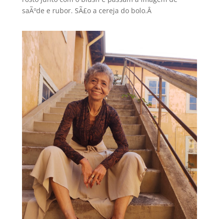
saÃºde e rubor. SÃ£o a cereja do bolo.Â