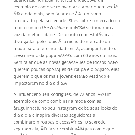
exemplo de como se reinventar e amar quem vocÃª
Ã© ainda mais, sem falar que Ã© um ramo
procurado pela sociedade. Sites sobre o mercado da
moda como o
Use Fashion
e o
WGSN
se tornaram a
voz da melhor idade. De acordo com estatÃ­sticas
divulgadas pelos dois,Â o nicho do mercado da
moda para a terceira idade estÃ¡ acompanhando o
crescimento da populaÃ§Ã£o com 60 anos ou mais.
Sem falar que as novas geraÃ§Ãµes de idosos nÃ£o
querem poucas opÃ§Ãµes de roupa e o bÃ¡sico, eles
querem o que os mais jovens estÃ£o vestindo e
impactarem no dia a dia.Â
A influencer Sueli Rodrigues, de 72 anos, Ã© um
exemplo de como combinar a moda com as
âruguinhasâ, no seu Instagram exibe seus looks do
dia a dia e inspira diversas seguidoras a
combinarem roupas e acessÃ³rios. O segredo,
segundo ela, Ã© fazer combinaÃ§Ãµes com o que