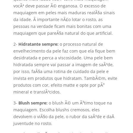
vocÃª deve passar Ã© enganosa. O excesso de
maquiagem em peles mais maduras realÃ§a sinais
da idade. Ã importante nÃ£o lotar o rosto, as
pessoas na verdade ficam mais bonitas com uma
maquiagem que pareÃ§a natural do que artificial.
2-
Hidratante sempre:
o processo natural de
envelhecimento da pele faz com que ela fique bem
desidratada e perca a viscosidade. Uma pele bem
hidratada sempre vai passar a imagem de saÃºde,
por isso, faÃ§a uma rotina de cuidado da pele e
invista em produtos que hidratam. TambÃ©m, evite
produtos com cor, efeito matte e opte por pÃ³
mineral e translÃºcidos.
3-
Blush sempre:
o blush Ã© um Ã³timo toque na
maquiagem. Escolha blushs cremosos, eles
devolvem o viÃ§o da pele, o rubor da saÃºde e daÂ
juventude no rosto.