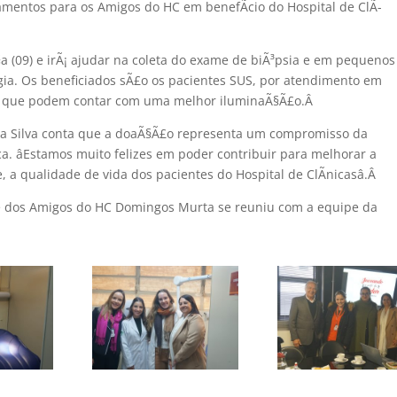
amentos para os Amigos do HC em benefÃ­cio do Hospital de ClÃ­
§a (09) e irÃ¡ ajudar na coleta do exame de biÃ³psia e em pequenos
ia. Os beneficiados sÃ£o os pacientes SUS, por atendimento em
is que podem contar com uma melhor iluminaÃ§Ã£o.
Â
ula Silva conta que a doaÃ§Ã£o representa um compromisso da
. âEstamos muito felizes em poder contribuir para melhorar a
 a qualidade de vida dos pacientes do Hospital de ClÃ­nicasâ.
Â
e dos Amigos do HC Domingos Murta se reuniu com a equipe da