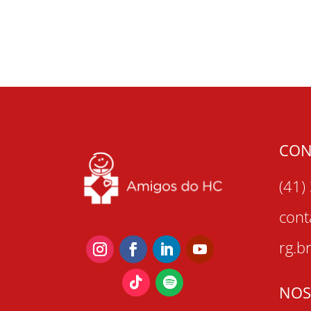
CON
(41)
con
rg.b
NOS