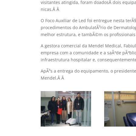
visitantes atingida, foram doadosÂ dois equip
nicas.Â
Â
O Foco Auxiliar de Led foi entregue nesta terÃ
procedimentos do AmbulatÃ³rio de Dermatolog
melhor estrutura, e tambÃ©m os profissiona
A gestora comercial da Mendel Medical, Fabi
empresa com a comunidade e a saÃºde pÃºblica
infraestrutura hospitalar e, consequentemente,
ApÃ³s a entrega do equipamento, o president
Mendel.Â
Â