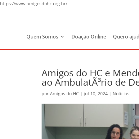
https://www.amigosdohc.org.br/
Quem Somos
Doação Online
Quero aju
Amigos do HC e Mend
ao AmbulatÃ³rio de D
por
Amigos do HC
|
jul 10, 2024
|
Notícias