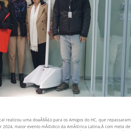
cal realizou uma doaÃ§Ã£o para os Amigos do HC, que repassaram
talar 2024, maior evento mÃ©dico da AmÃ©rica Latina,Â com meta de