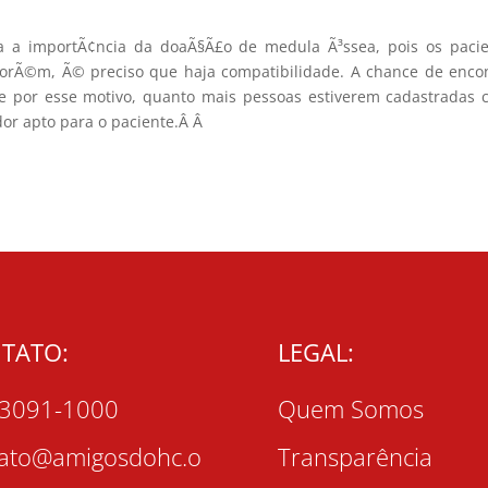
 a importÃ¢ncia da doaÃ§Ã£o de medula Ã³ssea, pois os pacie
PorÃ©m, Ã© preciso que haja compatibilidade. A chance de enco
e por esse motivo, quanto mais pessoas estiverem cadastradas
or apto para o paciente.Â
Â
TATO:
LEGAL:
 3091-1000
Quem Somos
tato@amigosdohc.o
Transparência