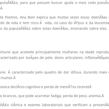
opulaÃ§Ã£o, para que possam buscar ajuda o mais cedo possÃ­v
Â
Â
de Positivo, Ana Boni explica que muitas vezes essas doenÃ§as
e de vida e tem risco Ã vida, no caso do lÃºpus e da leucemia.
o da populaÃ§Ã£o sobre estas doenÃ§as, ensinando sobre elas,
toimune que acomete principalmente mulheres na idade reprodu
terizado por lesÃµes de pele, dores articulares, inflamaÃ§Ãµe
ne. Ã caracterizado pelo quadro de dor difusa, durando mais
o humor.
Â
voca declÃ­nio cognitivo e perda de memÃ³ria recente
Â
s brancos, que pode acarretar fadiga, perda de peso, anemia.
Â
Ã§Ã£o clÃ­nica e exames laboratoriais que verificam a presenÃ