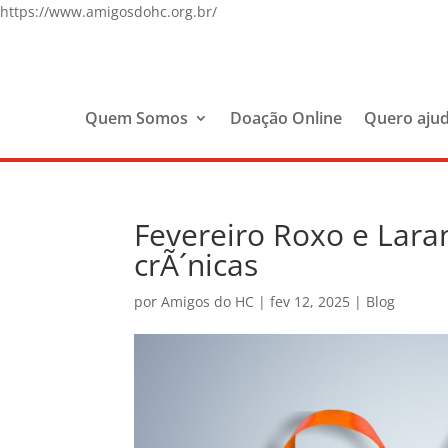
https://www.amigosdohc.org.br/
Quem Somos
Doação Online
Quero aju
Fevereiro Roxo e Lara
crÃ´nicas
por
Amigos do HC
|
fev 12, 2025
|
Blog