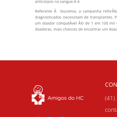
anticorpos no sangue.Â
Â
Referente Ã leucemia, a campanha reforÃ§a
diagnosticados necessitam de transplantes. 
um doador compatÃ­vel Ã© de 1 em 100 mil 
doadoras, mais chances de encontrar um doad
CON
(41)
con