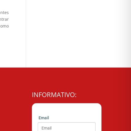
ntes
ntrar
 como
INFORMATIVO:
Email