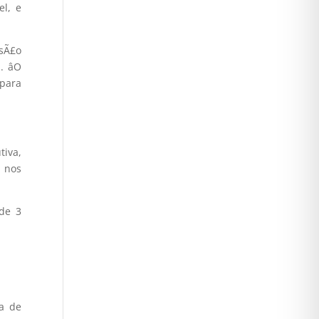
el, e
 sÃ£o
 âO
 para
tiva,
s nos
 de 3
§a de