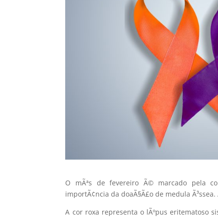
O mÃªs de fevereiro Ã© marcado pela con
importÃ¢ncia da doaÃ§Ã£o de medula Ã³ssea. 
A cor roxa representa o lÃºpus eritematoso si