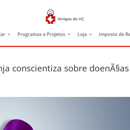
dar
Programas e Projetos
Loja
Imposto de R
nja conscientiza sobre doenÃ§as