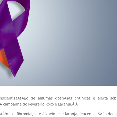
scientizaÃ§Ã£o de algumas doenÃ§as crÃ´nicas e alerta sob
A campanha do Fevereiro Roxo e Laranja.Â
Â
stÃªmico, fibromialgia e Alzheimer e laranja, leucemia. SÃ£o doe