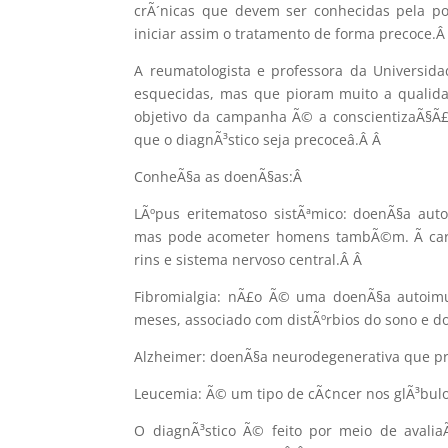
crÃ´nicas que devem ser conhecidas pela p
iniciar assim o tratamento de forma precoce.
A reumatologista e professora da Universida
esquecidas, mas que pioram muito a qualidad
objetivo da campanha Ã© a conscientizaÃ§Ã£
que o diagnÃ³stico seja precoceâ.Â
Â
ConheÃ§a as doenÃ§as:
Â
LÃºpus eritematoso sistÃªmico: doenÃ§a au
mas pode acometer homens tambÃ©m. Ã carac
rins e sistema nervoso central.Â
Â
Fibromialgia: nÃ£o Ã© uma doenÃ§a autoimu
meses, associado com distÃºrbios do sono e d
Alzheimer: doenÃ§a neurodegenerativa que pro
Leucemia: Ã© um tipo de cÃ¢ncer nos glÃ³bulo
O diagnÃ³stico Ã© feito por meio de avalia