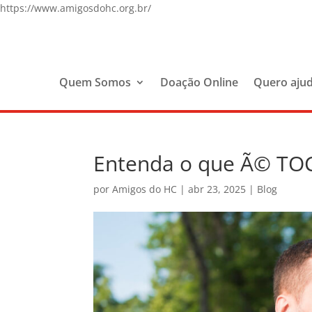
https://www.amigosdohc.org.br/
Quem Somos
Doação Online
Quero aju
Entenda o que Ã© TOC
por
Amigos do HC
|
abr 23, 2025
|
Blog