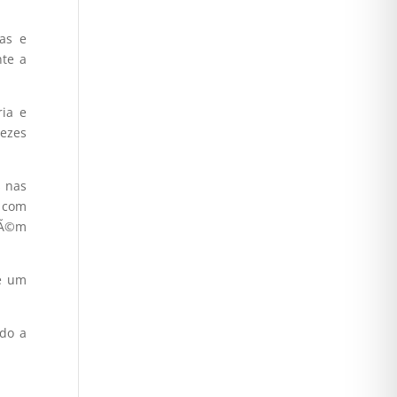
as e
nte a
ia e
vezes
s nas
r com
mbÃ©m
e um
ndo a