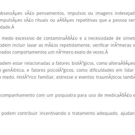
 obsessÃµes sÃ£o pensamentos, impulsos ou imagens indesejad
mpulsÃµes sÃ£o rituais ou aÃ§Ãµes repetitivas que a pessoa se
edade.
Â
 medo excessivo de contaminaÃ§Ã£o e a necessidade de simetr
dem incluir lavar as mÃ£os repetidamente, verificar inÃºmeras 
minados comportamentos um nÃºmero exato de vezes.
Â
odem estar relacionadas a fatores biolÃ³gicos, como alteraÃ§Ãµe
genÃ©tica, e fatores psicolÃ³gicos, como dificuldades em lida
medo. HistÃ³rico familiar, estresse e eventos traumÃ¡ticos ta
 acompanhamento com um psiquiatra para uso de medicaÃ§Ã£o 
os podem contribuir incentivando o tratamento adequado, ajuda