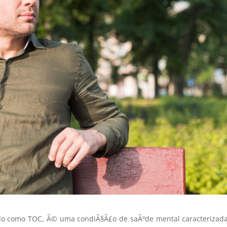
do como TOC, Ã© uma condiÃ§Ã£o de saÃºde mental caracterizad