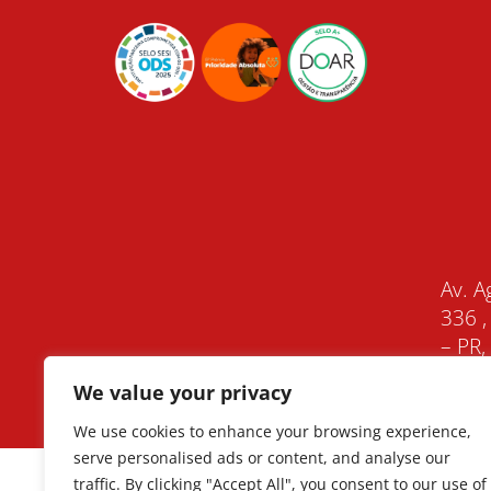
Av. A
336 ,
– PR
We value your privacy
We use cookies to enhance your browsing experience,
serve personalised ads or content, and analyse our
traffic. By clicking "Accept All", you consent to our use of