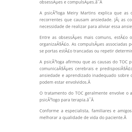
obsessÃµes e compulsÃµes.â¯
Â
A psicÃ³loga Meiry Martins explica que as
recorrentes que causam ansiedade. JÃ¡ as co
necessidade de realizar para aliviar essa ansi
Entre as obsessÃµes mais comuns, estÃ£o o
organizaÃ§Ã£o. As compulsÃµes associadas po
se portas estÃ£o trancadas ou repetir deter
A psicÃ³loga afirmou que as causas do TOC p
comunicaÃ§Ãµes cerebrais e predisposiÃ§Ã£o 
ansiedade e aprendizado inadequado sobre o 
podem estar envolvidos.
Â
O tratamento do TOC geralmente envolve o
psicÃ³logo para terapia.â¯
Â
Conforme a especialista, familiares e amig
melhorar a qualidade de vida do paciente.
Â