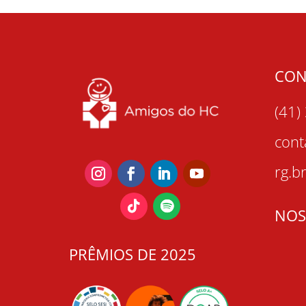
CON
(41)
con
rg.b
NOS
PRÊMIOS DE 2025