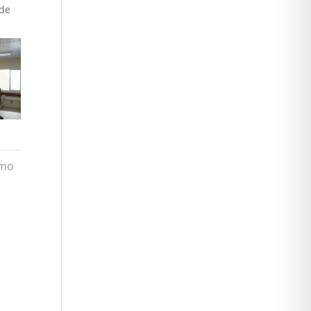
 de
imo