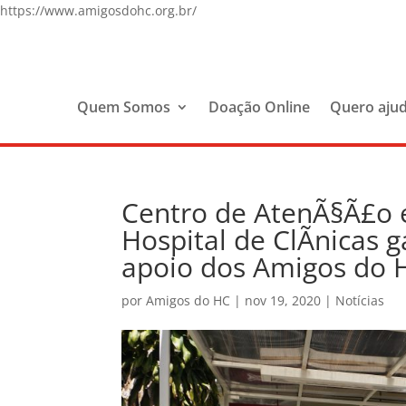
https://www.amigosdohc.org.br/
Quem Somos
Doação Online
Quero aju
Centro de AtenÃ§Ã£o 
Hospital de ClÃ­nicas
apoio dos Amigos do 
por
Amigos do HC
|
nov 19, 2020
|
Notícias