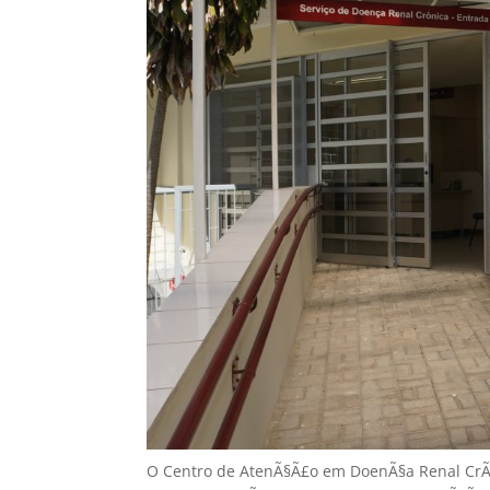
O Centro de AtenÃ§Ã£o em DoenÃ§a Renal CrÃ´n