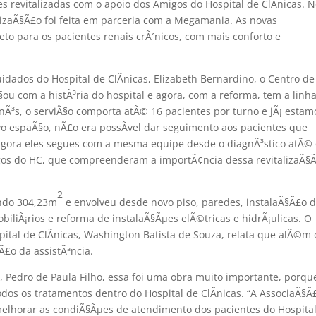
µes revitalizadas com o apoio dos Amigos do Hospital de ClÃ­nicas. 
lizaÃ§Ã£o foi feita em parceria com a Megamania. As novas
o para os pacientes renais crÃ´nicos, com mais conforto e
dados do Hospital de ClÃ­nicas, Elizabeth Bernardino, o Centro de
 com a histÃ³ria do hospital e agora, com a reforma, tem a linh
nÃ³s, o serviÃ§o comporta atÃ© 16 pacientes por turno e jÃ¡ estam
vo espaÃ§o, nÃ£o era possÃ­vel dar seguimento aos pacientes que
, agora eles segues com a mesma equipe desde o diagnÃ³stico atÃ©
gos do HC, que compreenderam a importÃ¢ncia dessa revitalizaÃ§Ã
2
indo 304,23m
e envolveu desde novo piso, paredes, instalaÃ§Ã£o d
iliÃ¡rios e reforma de instalaÃ§Ãµes elÃ©tricas e hidrÃ¡ulicas. O
spital de ClÃ­nicas, Washington Batista de Souza, relata que alÃ©m
£o da assistÃªncia.
 Pedro de Paula Filho, essa foi uma obra muito importante, porqu
odos os tratamentos dentro do Hospital de ClÃ­nicas. “A AssociaÃ§Ã
elhorar as condiÃ§Ãµes de atendimento dos pacientes do Hospita