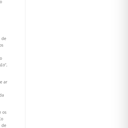
No
a de
os
 o
£o”,
e ar
 da
e os
£o
l de