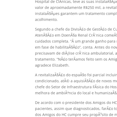
Hospital de ClÃ­nicas, teve as suas instalaÃ§Ã
valor de aproximadamente R$250 mil, a revita
instalaÃ§Ãµes garantem um tratamento complet
acolhimento.
Segundo a chefe da DivisÃ£o de GestÃ£o de Cui
AtenÃ§Ã£o em DoenÃ§a Renal CrÃ´nica comeÃ§ou
cuidados completa. “Ã um grande ganho para 
em fase de habilitaÃ§Ã£o”, conta. Antes do no
precisavam de diÃ¡lise crÃ´nica ambulatorial
tratamento. “NÃ£o terÃ­amos feito sem os Ami
agradece Elizabeth.
A revitalizaÃ§Ã£o do espaÃ§o foi parcial inclu
condicionado, atÃ© a aquisiÃ§Ã£o de novos mob
chefe do Setor de Infraestrutura FÃ­sica do Ho
melhora de ambiÃªncia do local e humanizaÃ§Ã
De acordo com o presidente dos Amigos do HC,
pacientes, assim que diagnosticados, farÃ£o t
dos Amigos do HC cumpre seu propÃ³sito de m