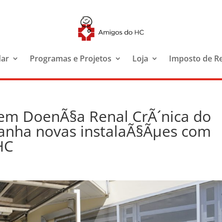
dar
Programas e Projetos
Loja
Imposto de R
em DoenÃ§a Renal CrÃ´nica do
 ganha novas instalaÃ§Ãµes com
HC