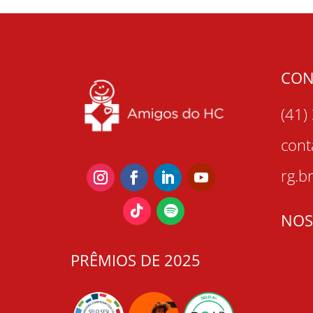
CON
(41)
con
rg.b
NOS
PRÊMIOS DE 2025