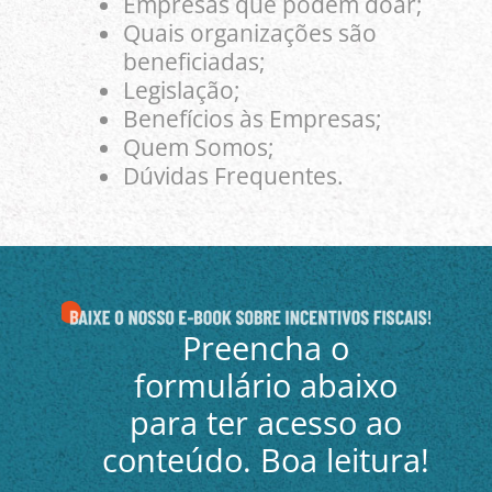
Empresas que podem doar;
Quais organizações são
beneficiadas;
Legislação;
Benefícios às Empresas;
Quem Somos;
Dúvidas Frequentes.
Preencha o
formulário abaixo
para ter acesso ao
conteúdo. Boa leitura!