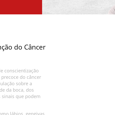
nção do Câncer
 conscientização
o precoce do câncer
opulação sobre a
de da boca, dos
s sinais que podem
omo lábios, gengivas,