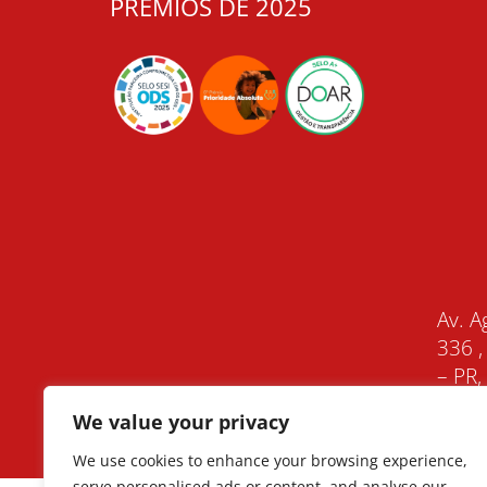
PRÊMIOS DE 2025
Av. A
336 ,
– PR
We value your privacy
We use cookies to enhance your browsing experience,
serve personalised ads or content, and analyse our