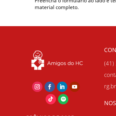
Preencha o formulário ao lado e t
material completo.
CON
(41)
con
rg.b
NOS