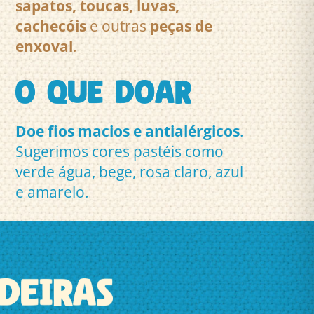
sapatos, toucas, luvas,
cachecóis
e outras
peças de
enxoval
.
Doe fios macios e antialérgicos
.
Sugerimos cores pastéis como
verde água, bege, rosa claro, azul
e amarelo.