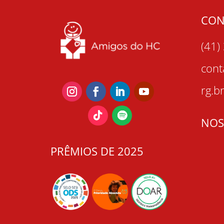
CON
(41)
con
rg.b
NOS
PRÊMIOS DE 2025