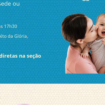
 sede ou
às 17h30
lto da Glória,
diretas na seção