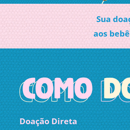
Sua doa
aos bebê
Doação Direta