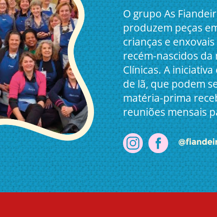
O grupo As Fiandeir
produzem peças em 
crianças e enxovais
recém-nascidos da 
Clínicas. A iniciativ
de lã, que podem se
matéria-prima rece
reuniões mensais p