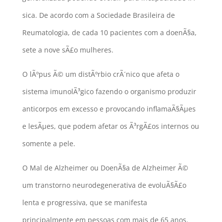
sica. De acordo com a Sociedade Brasileira de
Reumatologia, de cada 10 pacientes com a doenÃ§a,
sete a nove sÃ£o mulheres.
O lÃºpus Ã© um distÃºrbio crÃ´nico que afeta o
sistema imunolÃ³gico fazendo o organismo produzir
anticorpos em excesso e provocando inflamaÃ§Ãµes
e lesÃµes, que podem afetar os Ã³rgÃ£os internos ou
somente a pele.
O Mal de Alzheimer ou DoenÃ§a de Alzheimer Ã©
um transtorno neurodegenerativa de evoluÃ§Ã£o
lenta e progressiva, que se manifesta
principalmente em pessoas com mais de 65 anos.