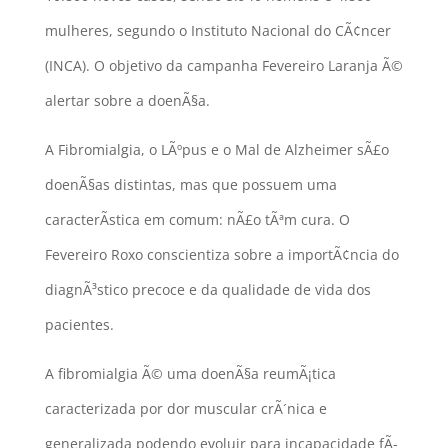
mulheres, segundo o Instituto Nacional do CÃ¢ncer
(INCA). O objetivo da campanha Fevereiro Laranja Ã©
alertar sobre a doenÃ§a.
A Fibromialgia, o LÃºpus e o Mal de Alzheimer sÃ£o
doenÃ§as distintas, mas que possuem uma
caracterÃ­stica em comum: nÃ£o tÃªm cura. O
Fevereiro Roxo conscientiza sobre a importÃ¢ncia do
diagnÃ³stico precoce e da qualidade de vida dos
pacientes.
A fibromialgia Ã© uma doenÃ§a reumÃ¡tica
caracterizada por dor muscular crÃ´nica e
generalizada podendo evoluir para incapacidade fÃ­