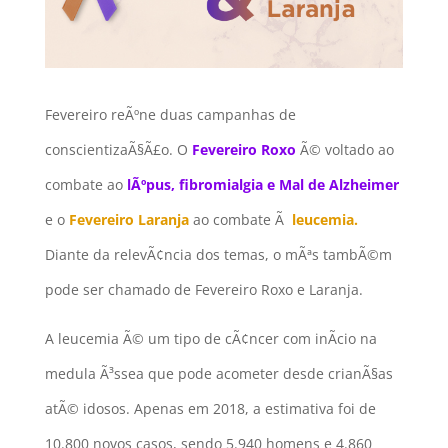
Fevereiro reÃºne duas campanhas de
conscientizaÃ§Ã£o. O
Fevereiro Roxo
Ã© voltado ao
combate ao
lÃºpus, fibromialgia e Mal de Alzheimer
e o
Fevereiro Laranja
ao combate Ã
leucemia.
Diante da relevÃ¢ncia dos temas, o mÃªs tambÃ©m
pode ser chamado de Fevereiro Roxo e Laranja.
A leucemia Ã© um tipo de cÃ¢ncer com inÃ­cio na
medula Ã³ssea que pode acometer desde crianÃ§as
atÃ© idosos. Apenas em 2018, a estimativa foi de
10.800 novos casos, sendo 5.940 homens e 4.860