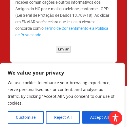
receber comunicações e outros informativos dos
Amigos do HC por e-mail ou telefone, conforme LGPD
(Lei Geral de Proteção de Dados 13.709/18). Ao clicar
em ENVIAR você declara que leu, está ciente e
concorda com o
Termo de Consentimento e a Política
de Privacidade.
Enviar
We value your privacy
We use cookies to enhance your browsing experience,
serve personalised ads or content, and analyse our
traffic. By clicking "Accept All", you consent to our use of
cookies.
Todos os Direitos Reservados © | Associação
dos Amigos do Hospital de Clínicas ®
Customise
Reject All
Accept All