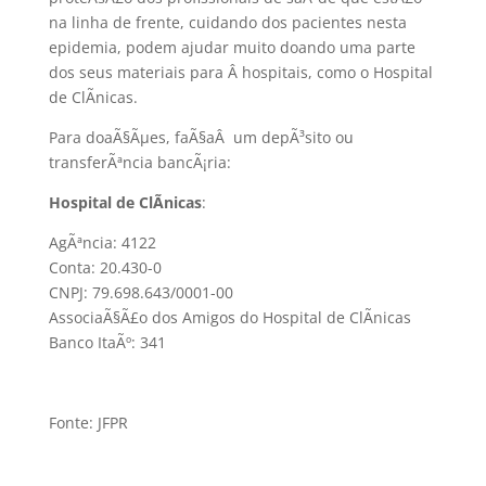
na linha de frente, cuidando dos pacientes nesta
epidemia, podem ajudar muito doando uma parte
dos seus materiais para Â hospitais, como o Hospital
de ClÃ­nicas.
Para doaÃ§Ãµes, faÃ§aÂ um depÃ³sito ou
transferÃªncia bancÃ¡ria:
Hospital de ClÃ­nicas
:
AgÃªncia: 4122
Conta: 20.430-0
CNPJ: 79.698.643/0001-00
AssociaÃ§Ã£o dos Amigos do Hospital de ClÃ­nicas
Banco ItaÃº: 341
Fonte: JFPR