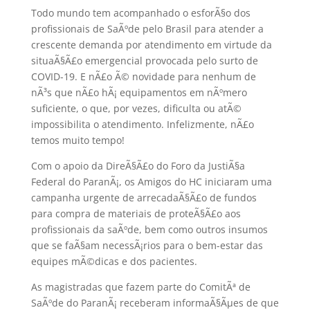
Todo mundo tem acompanhado o esforÃ§o dos
profissionais de SaÃºde pelo Brasil para atender a
crescente demanda por atendimento em virtude da
situaÃ§Ã£o emergencial provocada pelo surto de
COVID-19. E nÃ£o Ã© novidade para nenhum de
nÃ³s que nÃ£o hÃ¡ equipamentos em nÃºmero
suficiente, o que, por vezes, dificulta ou atÃ©
impossibilita o atendimento. Infelizmente, nÃ£o
temos muito tempo!
Com o apoio da DireÃ§Ã£o do Foro da JustiÃ§a
Federal do ParanÃ¡, os Amigos do HC iniciaram uma
campanha urgente de arrecadaÃ§Ã£o de fundos
para compra de materiais de proteÃ§Ã£o aos
profissionais da saÃºde, bem como outros insumos
que se faÃ§am necessÃ¡rios para o bem-estar das
equipes mÃ©dicas e dos pacientes.
As magistradas que fazem parte do ComitÃª de
SaÃºde do ParanÃ¡ receberam informaÃ§Ãµes de que