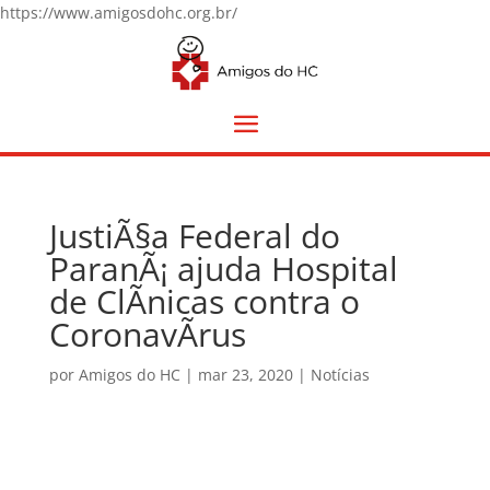
https://www.amigosdohc.org.br/
JustiÃ§a Federal do
ParanÃ¡ ajuda Hospital
de ClÃ­nicas contra o
CoronavÃ­rus
por
Amigos do HC
|
mar 23, 2020
|
Notícias