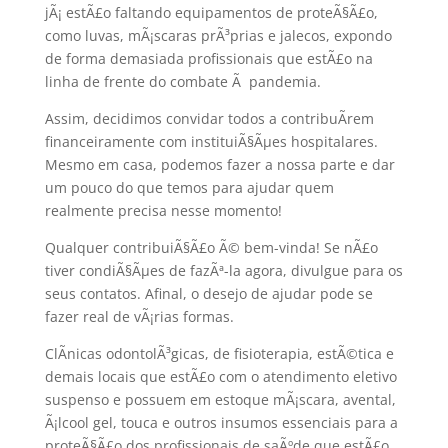
jÃ¡ estÃ£o faltando equipamentos de proteÃ§Ã£o,
como luvas, mÃ¡scaras prÃ³prias e jalecos, expondo
de forma demasiada profissionais que estÃ£o na
linha de frente do combate Ã pandemia.
Assim, decidimos convidar todos a contribuÃ­rem
financeiramente com instituiÃ§Ãµes hospitalares.
Mesmo em casa, podemos fazer a nossa parte e dar
um pouco do que temos para ajudar quem
realmente precisa nesse momento!
Qualquer contribuiÃ§Ã£o Ã© bem-vinda! Se nÃ£o
tiver condiÃ§Ãµes de fazÃª-la agora, divulgue para os
seus contatos. Afinal, o desejo de ajudar pode se
fazer real de vÃ¡rias formas.
ClÃ­nicas odontolÃ³gicas, de fisioterapia, estÃ©tica e
demais locais que estÃ£o com o atendimento eletivo
suspenso e possuem em estoque mÃ¡scara, avental,
Ã¡lcool gel, touca e outros insumos essenciais para a
proteÃ§Ã£o dos profissionais de saÃºde que estÃ£o