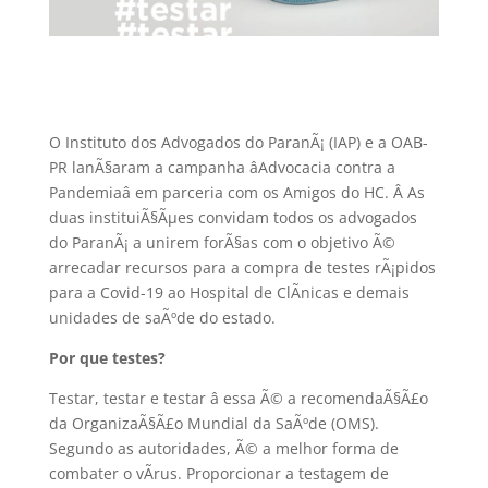
O Instituto dos Advogados do ParanÃ¡ (IAP) e a OAB-
PR lanÃ§aram a campanha âAdvocacia contra a
Pandemiaâ em parceria com os Amigos do HC. Â As
duas instituiÃ§Ãµes convidam todos os advogados
do ParanÃ¡ a unirem forÃ§as com o objetivo Ã©
arrecadar recursos para a compra de testes rÃ¡pidos
para a Covid-19 ao Hospital de ClÃ­nicas e demais
unidades de saÃºde do estado.
Por que testes?
Testar, testar e testar â essa Ã© a recomendaÃ§Ã£o
da OrganizaÃ§Ã£o Mundial da SaÃºde (OMS).
Segundo as autoridades, Ã© a melhor forma de
combater o vÃ­rus. Proporcionar a testagem de