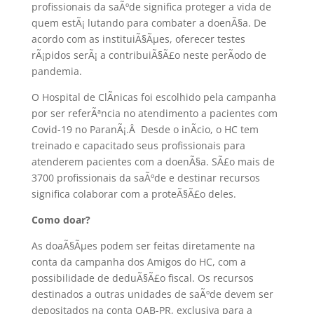
profissionais da saÃºde significa proteger a vida de
quem estÃ¡ lutando para combater a doenÃ§a. De
acordo com as instituiÃ§Ãµes, oferecer testes
rÃ¡pidos serÃ¡ a contribuiÃ§Ã£o neste perÃ­odo de
pandemia.
O Hospital de ClÃ­nicas foi escolhido pela campanha
por ser referÃªncia no atendimento a pacientes com
Covid-19 no ParanÃ¡.Â Desde o inÃ­cio, o HC tem
treinado e capacitado seus profissionais para
atenderem pacientes com a doenÃ§a. SÃ£o mais de
3700 profissionais da saÃºde e destinar recursos
significa colaborar com a proteÃ§Ã£o deles.
Como doar?
As doaÃ§Ãµes podem ser feitas diretamente na
conta da campanha dos Amigos do HC, com a
possibilidade de deduÃ§Ã£o fiscal. Os recursos
destinados a outras unidades de saÃºde devem ser
depositados na conta OAB-PR, exclusiva para a