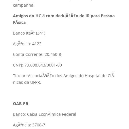
campanha.
Amigos do HC â com deduÃ§Ã£o de IR para Pessoa
FÃ­sica
Banco ItaÃº (341)
AgÃªncia: 4122
Conta Corrente: 20.450-8
CNPJ: 79.698.643/0001-00
Titular: AssociaÃ§Ã£o dos Amigos do Hospital de ClÃ­
nicas da UFPR.
OAB-PR
Banco: Caixa EconÃ´mica Federal
AgÃªncia: 3708-7