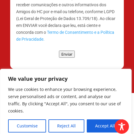
receber comunicações e outros informativos dos
Amigos do HC por e-mail ou telefone, conforme LGPD
(Lei Geral de Proteção de Dados 13.709/18). Ao clicar
em ENVIAR você declara que leu, está ciente e
concorda com o
Termo de Consentimento e a Política
de Privacidade.
Enviar
We value your privacy
We use cookies to enhance your browsing experience,
serve personalised ads or content, and analyse our
traffic. By clicking "Accept All", you consent to our use of
cookies.
Todos os Direitos Reservados © | Associação
dos Amigos do Hospital de Clínicas ®
Customise
Reject All
Accept All