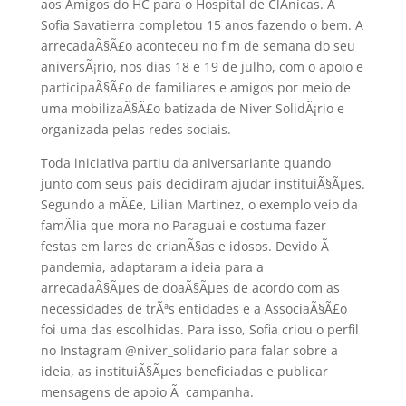
aos Amigos do HC para o Hospital de ClÃ­nicas. A
Sofia Savatierra completou 15 anos fazendo o bem. A
arrecadaÃ§Ã£o aconteceu no fim de semana do seu
aniversÃ¡rio, nos dias 18 e 19 de julho, com o apoio e
participaÃ§Ã£o de familiares e amigos por meio de
uma mobilizaÃ§Ã£o batizada de Niver SolidÃ¡rio e
organizada pelas redes sociais.
Toda iniciativa partiu da aniversariante quando
junto com seus pais decidiram ajudar instituiÃ§Ãµes.
Segundo a mÃ£e, Lilian Martinez, o exemplo veio da
famÃ­lia que mora no Paraguai e costuma fazer
festas em lares de crianÃ§as e idosos. Devido Ã
pandemia, adaptaram a ideia para a
arrecadaÃ§Ãµes de doaÃ§Ãµes de acordo com as
necessidades de trÃªs entidades e a AssociaÃ§Ã£o
foi uma das escolhidas. Para isso, Sofia criou o perfil
no Instagram @niver_solidario para falar sobre a
ideia, as instituiÃ§Ãµes beneficiadas e publicar
mensagens de apoio Ã campanha.