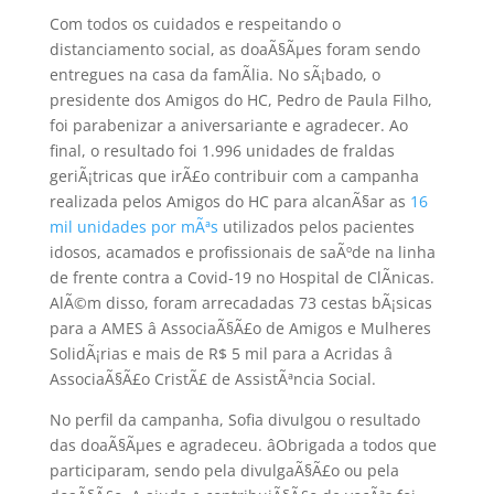
Com todos os cuidados e respeitando o
distanciamento social, as doaÃ§Ãµes foram sendo
entregues na casa da famÃ­lia. No sÃ¡bado, o
presidente dos Amigos do HC, Pedro de Paula Filho,
foi parabenizar a aniversariante e agradecer. Ao
final, o resultado foi 1.996 unidades de fraldas
geriÃ¡tricas que irÃ£o contribuir com a campanha
realizada pelos Amigos do HC para alcanÃ§ar as
16
mil unidades por mÃªs
utilizados pelos pacientes
idosos, acamados e profissionais de saÃºde na linha
de frente contra a Covid-19 no Hospital de ClÃ­nicas.
AlÃ©m disso, foram arrecadadas 73 cestas bÃ¡sicas
para a AMES â AssociaÃ§Ã£o de Amigos e Mulheres
SolidÃ¡rias e mais de R$ 5 mil para a Acridas â
AssociaÃ§Ã£o CristÃ£ de AssistÃªncia Social.
No perfil da campanha, Sofia divulgou o resultado
das doaÃ§Ãµes e agradeceu. âObrigada a todos que
participaram, sendo pela divulgaÃ§Ã£o ou pela