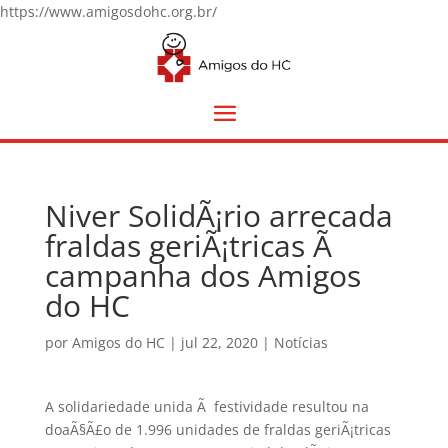
https://www.amigosdohc.org.br/
Niver SolidÃ¡rio arrecada
fraldas geriÃ¡tricas Ã
campanha dos Amigos
do HC
por
Amigos do HC
|
jul 22, 2020
|
Notícias
A solidariedade unida Ã festividade resultou na
doaÃ§Ã£o de 1.996 unidades de fraldas geriÃ¡tricas