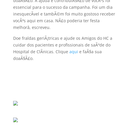
doaÃ§Ã£o. A ajuda e contribuiÃ§Ã£o de vocÃªs foi
essencial para o sucesso da campanha. Foi um dia
inesquecÃ­vel e tambÃ©m foi muito gostoso receber
vocÃªs aqui em casa. NÃ£o poderia ter festa
melhorâ, escreveu.
Doe fraldas geriÃ¡tricas e ajude os Amigos do HC a
cuidar dos pacientes e profissionais de saÃºde do
Hospital de ClÃ­nicas. Clique
aqui
e faÃ§a sua
doaÃ§Ã£o.