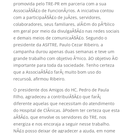
promovida pelo TRE-PR em parceria com a sua
AssociaÃ§Ã£o de FuncionÃ¡rios. A iniciativa contou
com a participaÃ§Ã£o de juÃ­zes, servidores,
colaboradores, seus familiares, alÃ©m do pÃºblico
em geral por meio da divulgaÃ§Ã£o nas redes sociais
e demais meios de comunicaÃ§Ã£o. Segundo o
presidente da ASFTRE, Paulo Cezar Ribeiro, a
campanha durou apenas duas semanas e teve um
grande trabalho com objetivo Ãºnico. âO objetivo Ã©
importante para toda da sociedade. Tenho certeza
que a AssociaÃ§Ã£o farÃ¡ muito bom uso do
recursoâ, afirmou Ribeiro.
O presidente dos Amigos do HC, Pedro de Paula
Filho, agradeceu a contribuiÃ§Ã£o que farÃ¡
diferente aquelas que necessitam do atendimento
do Hospital de ClÃ­nicas. âPodem ter certeza que esta
aÃ§Ã£o, que envolve os servidores do TRE, nos
energiza e nos encoraja a seguir nesse trabalho.
NÃ£o posso deixar de agradecer a ajuda, em nome