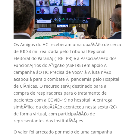
Os Amigos do HC receberam uma doaÃ§Ã£o de cerca
de R$ 34 mil realizada pelo Tribunal Regional
Eleitoral do ParanÃ¡ (TRE- PR) e a AssociaÃ§Ã£o dos
FuncionÃ¡rios do Ã³rgÃ£o (ASFTRE) em apoio Ã
campanha âO HC Precisa de VocÃª â A luta nÃ£o
acabou!â para o combate Ã pandemia pelo Hospital
de ClÃ­nicas. O recurso serÃ¡ destinado para a
compra de respiradores para o tratamento de
pacientes com a COVID-19 no hospital. A entrega
simbÃ³lica da doaÃ§Ã£o aconteceu nesta sexta (26),
de forma virtual, com participaÃ§Ã£o de
representantes das instituiÃ§Ãµes.
O valor foi arrecado por meio de uma campanha