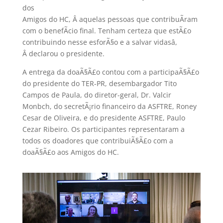
dos
Amigos do HC, Â aquelas pessoas que contribuÃ­ram
com o benefÃ­cio final. Tenham certeza que estÃ£o
contribuindo nesse esforÃ§o e a salvar vidasâ,
Â declarou o presidente.
A entrega da doaÃ§Ã£o contou com a participaÃ§Ã£o
do presidente do TER-PR, desembargador Tito
Campos de Paula, do diretor-geral, Dr. Valcir
Monbch, do secretÃ¡rio financeiro da ASFTRE, Roney
Cesar de Oliveira, e do presidente ASFTRE, Paulo
Cezar Ribeiro. Os participantes representaram a
todos os doadores que contribuiÃ§Ã£o com a
doaÃ§Ã£o aos Amigos do HC.