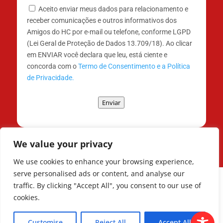
Aceito enviar meus dados para relacionamento e
receber comunicações e outros informativos dos
Amigos do HC por e-mail ou telefone, conforme LGPD
(Lei Geral de Proteção de Dados 13.709/18). Ao clicar
em ENVIAR você declara que leu, está ciente e
concorda com o
Termo de Consentimento e a Política
de Privacidade.
Enviar
We value your privacy
We use cookies to enhance your browsing experience,
serve personalised ads or content, and analyse our
traffic. By clicking "Accept All", you consent to our use of
cookies.
Todos os Direitos Reservados © | Associação
dos Amigos do Hospital de Clínicas ®
Customise
Reject All
Accept All