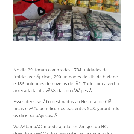
No dia 29, foram compradas 1784 unidades de
fraldas geriÃ¡tricas, 200 unidades de kits de higiene
e 186 unidades de novelos de lÃ£. Tudo com a verba
arrecadada atravÃ©s das doaÃ§Ãµes.
Â
Esses itens serÃ£o destinados ao Hospital de ClÃ­
nicas e vÃ£o beneficiar os pacientes SUS, garantindo
os direitos bÃ¡sicos.
Â
VocÃª tambÃ©m pode ajudar os Amigos do HC,
doando atravÃ©s do nosso site, participando dos