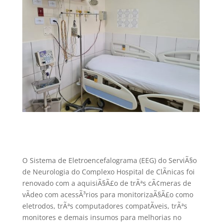
O Sistema de Eletroencefalograma (EEG) do ServiÃ§o
de Neurologia do Complexo Hospital de ClÃ­nicas foi
renovado com a aquisiÃ§Ã£o de trÃªs cÃ¢meras de
vÃ­deo com acessÃ³rios para monitorizaÃ§Ã£o como
eletrodos, trÃªs computadores compatÃ­veis, trÃªs
monitores e demais insumos para melhorias no