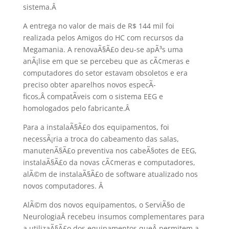
sistema.
Â
A entrega no valor de mais de R$ 144 mil foi
realizada pelos Amigos do HC com recursos da
Megamania. A renovaÃ§Ã£o deu-se apÃ³s uma
anÃ¡lise em que se percebeu que as cÃ¢meras e
computadores do setor estavam obsoletos e era
preciso obter aparelhos novos especÃ­
ficos,Â compatÃ­veis com o sistema EEG e
homologados pelo fabricante.
Â
Para a instalaÃ§Ã£o dos equipamentos, foi
necessÃ¡ria a troca do cabeamento das salas,
manutenÃ§Ã£o preventiva nos cabeÃ§otes de EEG,
instalaÃ§Ã£o da novas cÃ¢meras e computadores,
alÃ©m de instalaÃ§Ã£o de software atualizado nos
novos computadores.
Â
AlÃ©m dos novos equipamentos, o ServiÃ§o de
NeurologiaÂ recebeu insumos complementares para
a utilizaÃ§Ã£o dos equipamentos queÂ permitem a