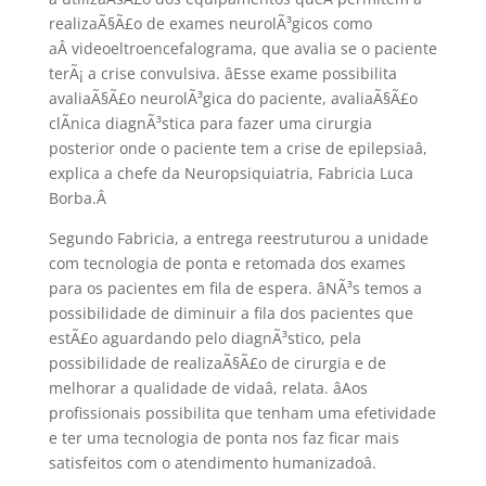
realizaÃ§Ã£o de exames neurolÃ³gicos como
aÂ videoeltroencefalograma, que avalia se o paciente
terÃ¡ a crise convulsiva. âEsse exame possibilita
avaliaÃ§Ã£o neurolÃ³gica do paciente, avaliaÃ§Ã£o
clÃ­nica diagnÃ³stica para fazer uma cirurgia
posterior onde o paciente tem a crise de epilepsiaâ,
explica a chefe da Neuropsiquiatria, Fabricia Luca
Borba.
Â
Segundo Fabricia, a entrega reestruturou a unidade
com tecnologia de ponta e retomada dos exames
para os pacientes em fila de espera. âNÃ³s temos a
possibilidade de diminuir a fila dos pacientes que
estÃ£o aguardando pelo diagnÃ³stico, pela
possibilidade de realizaÃ§Ã£o de cirurgia e de
melhorar a qualidade de vidaâ, relata. âAos
profissionais possibilita que tenham uma efetividade
e ter uma tecnologia de ponta nos faz ficar mais
satisfeitos com o atendimento humanizadoâ.