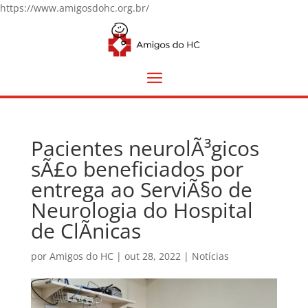
https://www.amigosdohc.org.br/
Pacientes neurolÃ³gicos
sÃ£o beneficiados por
entrega ao ServiÃ§o de
Neurologia do Hospital
de ClÃ­nicas
por
Amigos do HC
|
out 28, 2022
|
Notícias