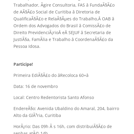
Trabalhador, Ãgire Consultoria, FAS â FundaÃ§Ã£o
de AÃ§Ã£o Social de Curitiba â Diretoria de
QualificaÃ§Ã£o e RelaÃ§Ãµes do Trabalho,Â OAB â
Ordem dos Advogados do Brasil â ComissÃ£o de
Direito PrevidenciÃ¡rioÂ eÂ SEJUF â Secretaria de
JustiÃ§a, FamÃ­lia e Trabalho â CoordenaÃ§Ã£o da
Pessoa Idosa.
Participe!
Primeira EdiÃ§Ã£o do âRecoloca 60+â
Data: 16 de novembro
Local: Centro Redentorista Santo Afonso
EndereÃ§o: Avenida Ubaldino do Amaral, 204, bairro
Alto da GlÃ³ria, Curitiba
HorÃ¡rio: Das 09h Ã s 16h, com distribuiÃ§Ã£o de
senhas atÃ© 14h