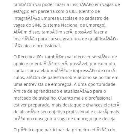
tambÃ©m vai poder fazer a inscriÃ§Ã£o em vagas de
estÃ¡gio em parceria com o CIEE (Centro de
IntegraÃ§Ã£o Empresa Escola) e no cadastro de
vagas do SINE (Sistema Nacional de Emprego).
AlÃ©m disso, tambÃ©m serÃ¡ possÃ­vel fazer a
inscriÃ§Ã£o para cursos gratuitos de qualificaÃ§Ã£o
tÃ©cnica e profissional.
O Recoloca 60+ tambÃ©m vai oferecer serviÃ§os de
apoio e orientaÃ§Ã£o: serÃ¡ possÃ­vel, por exemplo,
contar com a elaboraÃ§Ã£o e impressÃ£o de currÃ­
culos, alÃ©m de palestra sobre âComo se portar em
uma entrevista de empregoâ. Ã uma oportunidade
Ãºnica de aprendizado e atualizaÃ§Ã£o para o
mercado de trabalho. Quanto mais o profissional
estiver preparado, mais destaque e chances ele terÃ¡
de alcanÃ§ar seu objetivo profissional e estarÃ¡ mais
prÃ³ximo conseguir a vaga de emprego que deseja.
O pÃºblico que participar da primeira ediÃ§Ã£o do