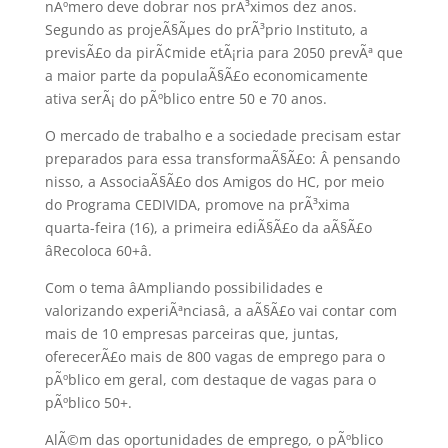
nÃºmero deve dobrar nos prÃ³ximos dez anos.
Segundo as projeÃ§Ãµes do prÃ³prio Instituto, a
previsÃ£o da pirÃ¢mide etÃ¡ria para 2050 prevÃª que
a maior parte da populaÃ§Ã£o economicamente
ativa serÃ¡ do pÃºblico entre 50 e 70 anos.
O mercado de trabalho e a sociedade precisam estar
preparados para essa transformaÃ§Ã£o: Â pensando
nisso, a AssociaÃ§Ã£o dos Amigos do HC, por meio
do Programa CEDIVIDA, promove na prÃ³xima
quarta-feira (16), a primeira ediÃ§Ã£o da aÃ§Ã£o
âRecoloca 60+â.
Com o tema âAmpliando possibilidades e
valorizando experiÃªnciasâ, a aÃ§Ã£o vai contar com
mais de 10 empresas parceiras que, juntas,
oferecerÃ£o mais de 800 vagas de emprego para o
pÃºblico em geral, com destaque de vagas para o
pÃºblico 50+.
AlÃ©m das oportunidades de emprego, o pÃºblico