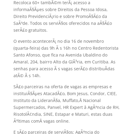
Recoloca 60+ tambÃ©m terÃ¡ acesso a
informaÃ§Ãµes sobre Direitos da Pessoa Idosa,
Direito PrevidenciÃ¡rio e sobre PromoÃ§Ã£o da
SaÃºde. Todos os serviÃ§os oferecidos na aÃ§Ã£o
serÃ£o gratuitos.
O evento acontecerÃ¡ no dia 16 de novembro
(quarta-feira) das 9h Ã s 16h no Centro Redentorista
Santo Afonso, que fica na Avenida Ubaldino do
Amaral, 204, bairro Alto da GlÃ³ria, em Curitiba. As
senhas para acesso Ã s vagas serÃ£o distribuÃ­das
atÃ© Ã s 14h.
SÃ£o parceiras na oferta de vagas as empresas e
instituiÃ§Ãµes AtacadÃ£o, Bom Jesus, Condor, CIEE,
Instituto da LideranÃ§a, Muffato,Â Nacional
Supermercados, Panvel, HR Expert â AgÃªncia de RH,
RisotolÃ¢ndia, SINE, Estapar e Maturi, estas duas
Ãºltimas comÂ vagas online.
E sÃ£o parceiras de serviÃ§os: AgÃªncia do