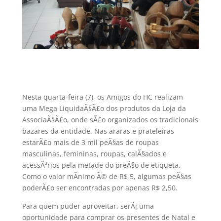
Nesta quarta-feira (7), os Amigos do HC realizam
uma Mega LiquidaÃ§Ã£o dos produtos da Loja da
AssociaÃ§Ã£o, onde sÃ£o organizados os tradicionais
bazares da entidade. Nas araras e prateleiras
estarÃ£o mais de 3 mil peÃ§as de roupas
masculinas, femininas, roupas, calÃ§ados e
acessÃ³rios pela metade do preÃ§o de etiqueta.
Como o valor mÃ­nimo Ã© de R$ 5, algumas peÃ§as
poderÃ£o ser encontradas por apenas R$ 2,50.
Para quem puder aproveitar, serÃ¡ uma
oportunidade para comprar os presentes de Natal e