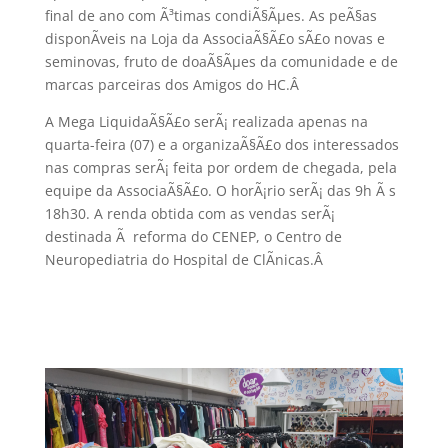
final de ano com Ã³timas condiÃ§Ãµes. As peÃ§as
disponÃ­veis na Loja da AssociaÃ§Ã£o sÃ£o novas e
seminovas, fruto de doaÃ§Ãµes da comunidade e de
marcas parceiras dos Amigos do HC.
Â
A Mega LiquidaÃ§Ã£o serÃ¡ realizada apenas na
quarta-feira (07) e a organizaÃ§Ã£o dos interessados
nas compras serÃ¡ feita por ordem de chegada, pela
equipe da AssociaÃ§Ã£o. O horÃ¡rio serÃ¡ das 9h Ã s
18h30. A renda obtida com as vendas serÃ¡
destinada Ã reforma do CENEP, o Centro de
Neuropediatria do Hospital de ClÃ­nicas.
Â