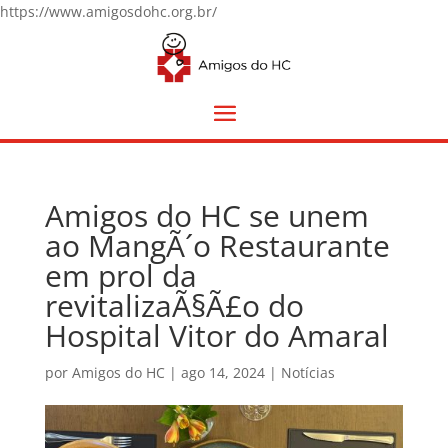
https://www.amigosdohc.org.br/
Amigos do HC se unem
ao MangÃ´o Restaurante
em prol da
revitalizaÃ§Ã£o do
Hospital Vitor do Amaral
por
Amigos do HC
|
ago 14, 2024
|
Notícias