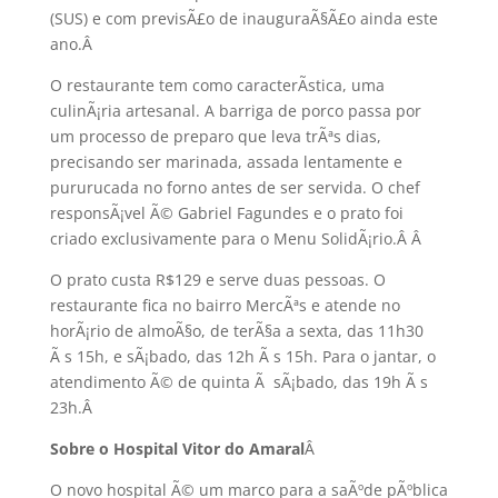
(SUS) e com previsÃ£o de inauguraÃ§Ã£o ainda este
ano.
Â
O restaurante tem como caracterÃ­stica, uma
culinÃ¡ria artesanal. A barriga de porco passa por
um processo de preparo que leva trÃªs dias,
precisando ser marinada, assada lentamente e
pururucada no forno antes de ser servida. O chef
responsÃ¡vel Ã© Gabriel Fagundes e o prato foi
criado exclusivamente para o Menu SolidÃ¡rio.Â
Â
O prato custa R$129 e serve duas pessoas. O
restaurante fica no bairro MercÃªs e atende no
horÃ¡rio de almoÃ§o, de terÃ§a a sexta, das 11h30
Ã s 15h, e sÃ¡bado, das 12h Ã s 15h. Para o jantar, o
atendimento Ã© de quinta Ã sÃ¡bado, das 19h Ã s
23h.
Â
Sobre o Hospital Vitor do Amaral
Â
O novo hospital Ã© um marco para a saÃºde pÃºblica