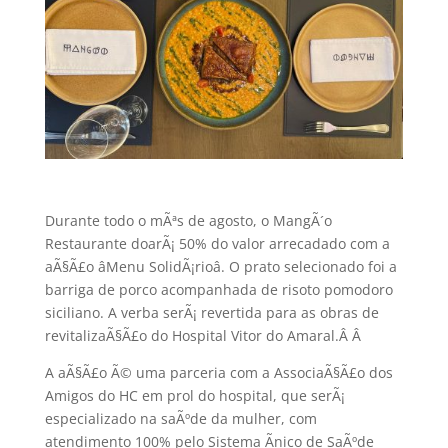
Durante todo o mÃªs de agosto, o MangÃ´o
Restaurante doarÃ¡ 50% do valor arrecadado com a
aÃ§Ã£o âMenu SolidÃ¡rioâ. O prato selecionado foi a
barriga de porco acompanhada de risoto pomodoro
siciliano. A verba serÃ¡ revertida para as obras de
revitalizaÃ§Ã£o do Hospital Vitor do Amaral.Â
Â
A aÃ§Ã£o Ã© uma parceria com a AssociaÃ§Ã£o dos
Amigos do HC em prol do hospital, que serÃ¡
especializado na saÃºde da mulher, com
atendimento 100% pelo Sistema Ãnico de SaÃºde