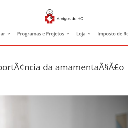
dar
Programas e Projetos
Loja
Imposto de R
mportÃ¢ncia da amamentaÃ§Ã£o