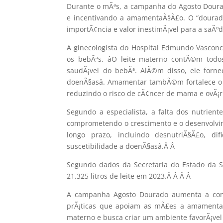
Durante o mÃªs, a campanha do Agosto Dour
e incentivando a amamentaÃ§Ã£o. O “dourad
importÃ¢ncia e valor inestimÃ¡vel para a saÃº
A ginecologista do Hospital Edmundo Vascon
os bebÃªs. âO leite materno contÃ©m todo
saudÃ¡vel do bebÃª. AlÃ©m disso, ele forn
doenÃ§asâ. Amamentar tambÃ©m fortalece o v
reduzindo o risco de cÃ¢ncer de mama e ovÃ¡r
Segundo a especialista, a falta dos nutriente
comprometendo o crescimento e o desenvolvime
longo prazo, incluindo desnutriÃ§Ã£o, di
suscetibilidade a doenÃ§asâ.Â
Â
Segundo dados da Secretaria do Estado da 
21.325 litros de leite em 2023.Â Â Â
Â
A campanha Agosto Dourado aumenta a cons
prÃ¡ticas que apoiam as mÃ£es a amamentar
materno e busca criar um ambiente favorÃ¡ve