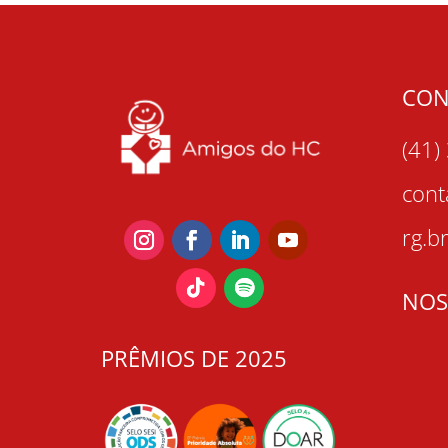
CON
(41)
con
rg.b
NOS
PRÊMIOS DE 2025