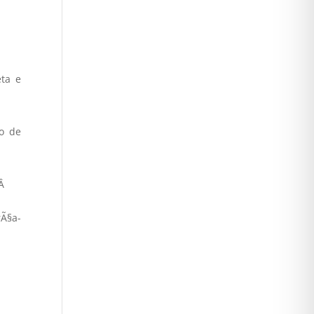
eta e
co de
Â
rÃ§a-