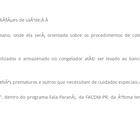
diÃ§Ãµes de saÃºde;Â
Â
mano, onde ela serÃ¡ orientada sobre os procedimentos de col
erilizados e armazenado no congelador atÃ© ser levado ao ban
ebÃªs prematuros e outros que necessitam de cuidados especiais.
”, dentro do programa Fala ParanÃ¡, da FACOM-PR, da Ãºltima te
Â