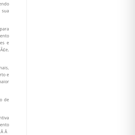
endo
 sua
 para
mento
µes e
mÃ£e,
nais,
rto e
aior
£o de
tiva
mento
.Â
Â