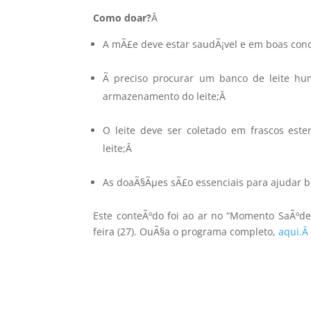
Como doar?
Â
A mÃ£e deve estar saudÃ¡vel e em boas con
Ã preciso procurar um banco de leite hu
armazenamento do leite;
Â
O leite deve ser coletado em frascos est
leite;
Â
As doaÃ§Ãµes sÃ£o essenciais para ajudar b
Este conteÃºdo foi ao ar no “Momento SaÃºde
feira (27). OuÃ§a o programa completo,
aqui.