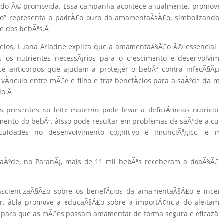
ado Ã© promovida. Essa campanha acontece anualmente, promov
o” representa o padrÃ£o ouro da amamentaÃ§Ã£o, simbolizando
de dos bebÃªs.
Â
celos, Luana Ariadne explica que a amamentaÃ§Ã£o Ã© essencial
s os nutrientes necessÃ¡rios para o crescimento e desenvolvi
ece anticorpos que ajudam a proteger o bebÃª contra infecÃ§Ã
Ã­nculo entre mÃ£e e filho e traz benefÃ­cios para a saÃºde da 
io.
Â
s presentes no leite materno pode levar a deficiÃªncias nutricio
nto do bebÃª. âIsso pode resultar em problemas de saÃºde a cu
ficuldades no desenvolvimento cognitivo e imunolÃ³gico, e m
SaÃºde, no ParanÃ¡, mais de 11 mil bebÃªs receberam a doaÃ§Ã
cientizaÃ§Ã£o sobre os benefÃ­cios da amamentaÃ§Ã£o e incen
. âEla promove a educaÃ§Ã£o sobre a importÃ¢ncia do aleita
l para que as mÃ£es possam amamentar de forma segura e eficazâ