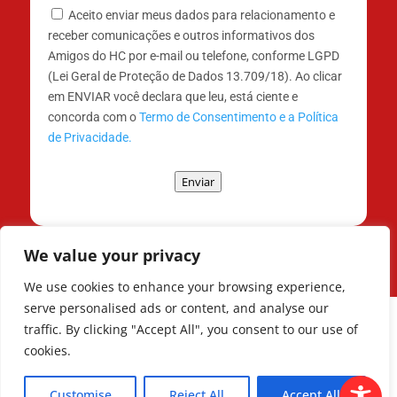
Aceito enviar meus dados para relacionamento e
receber comunicações e outros informativos dos
Amigos do HC por e-mail ou telefone, conforme LGPD
(Lei Geral de Proteção de Dados 13.709/18). Ao clicar
em ENVIAR você declara que leu, está ciente e
concorda com o
Termo de Consentimento e a Política
de Privacidade.
Enviar
We value your privacy
We use cookies to enhance your browsing experience,
serve personalised ads or content, and analyse our
traffic. By clicking "Accept All", you consent to our use of
cookies.
Todos os Direitos Reservados © | Associação
dos Amigos do Hospital de Clínicas ®
Customise
Reject All
Accept All