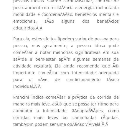
pessoas idosas. SaÃºde cardiovascular, controle de
peso, aumento da resistÃªncia e energia, melhora da
mobilidade e coordenaÃ§Ã£o, benefÃ­cios mentais e
emocionais, sÃ£o alguns dos benefÃ­cios
adquiridos.Â
Â
Para ela, estes efeitos âpodem variar de pessoa para
pessoa, mas geralmente, a pessoa idosa pode
comeÃ§ar a notar melhorias significativas em sua
saÃºde e bem-estar apÃ³s algumas semanas de
atividade regularâ. Ela ainda recomenda que Ã©
importante comeÃ§ar com intensidade adequada
para o nÃ­vel de condicionamento fÃ­sico
individual.Â
Â
Francini indica comeÃ§ar a prÃ¡tica da corrida de
maneira mais leve, atÃ© que se possa ter ritmo para
aumentar a intensidade. âAdaptaÃ§Ãµes, como
corridas mais leves ou caminhadas rÃ¡pidas,
tambÃ©m podem ser uma opÃ§Ã£o viÃ¡velâ.Â
Â