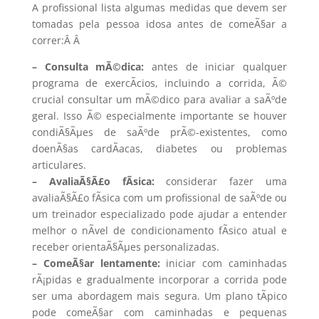
A profissional lista algumas medidas que devem ser
tomadas pela pessoa idosa antes de comeÃ§ar a
correr:Â
Â
– Consulta mÃ©dica:
antes de iniciar qualquer
programa de exercÃ­cios, incluindo a corrida, Ã©
crucial consultar um mÃ©dico para avaliar a saÃºde
geral. Isso Ã© especialmente importante se houver
condiÃ§Ãµes de saÃºde prÃ©-existentes, como
doenÃ§as cardÃ­acas, diabetes ou problemas
articulares.
– AvaliaÃ§Ã£o fÃ­sica:
considerar fazer uma
avaliaÃ§Ã£o fÃ­sica com um profissional de saÃºde ou
um treinador especializado pode ajudar a entender
melhor o nÃ­vel de condicionamento fÃ­sico atual e
receber orientaÃ§Ãµes personalizadas.
– ComeÃ§ar lentamente:
iniciar com caminhadas
rÃ¡pidas e gradualmente incorporar a corrida pode
ser uma abordagem mais segura. Um plano tÃ­pico
pode comeÃ§ar com caminhadas e pequenas