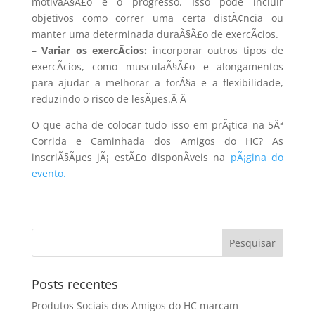
motivaÃ§Ã£o e o progresso. Isso pode incluir
objetivos como correr uma certa distÃ¢ncia ou
manter uma determinada duraÃ§Ã£o de exercÃ­cios.
– Variar os exercÃ­cios:
incorporar outros tipos de
exercÃ­cios, como musculaÃ§Ã£o e alongamentos
para ajudar a melhorar a forÃ§a e a flexibilidade,
reduzindo o risco de lesÃµes.Â
Â
O que acha de colocar tudo isso em prÃ¡tica na 5Âª
Corrida e Caminhada dos Amigos do HC? As
inscriÃ§Ãµes jÃ¡ estÃ£o disponÃ­veis na
pÃ¡gina do
evento.
Posts recentes
Produtos Sociais dos Amigos do HC marcam