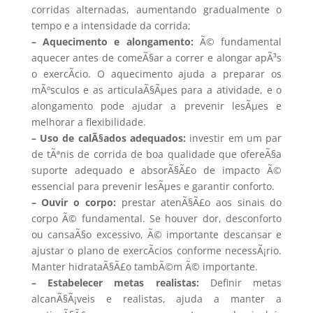
corridas alternadas, aumentando gradualmente o
tempo e a intensidade da corrida;
– Aquecimento e alongamento:
Ã© fundamental
aquecer antes de comeÃ§ar a correr e alongar apÃ³s
o exercÃ­cio. O aquecimento ajuda a preparar os
mÃºsculos e as articulaÃ§Ãµes para a atividade, e o
alongamento pode ajudar a prevenir lesÃµes e
melhorar a flexibilidade.
– Uso de calÃ§ados adequados:
investir em um par
de tÃªnis de corrida de boa qualidade que ofereÃ§a
suporte adequado e absorÃ§Ã£o de impacto Ã©
essencial para prevenir lesÃµes e garantir conforto.
– Ouvir o corpo:
prestar atenÃ§Ã£o aos sinais do
corpo Ã© fundamental. Se houver dor, desconforto
ou cansaÃ§o excessivo, Ã© importante descansar e
ajustar o plano de exercÃ­cios conforme necessÃ¡rio.
Manter hidrataÃ§Ã£o tambÃ©m Ã© importante.
– Estabelecer metas realistas:
Definir metas
alcanÃ§Ã¡veis e realistas, ajuda a manter a