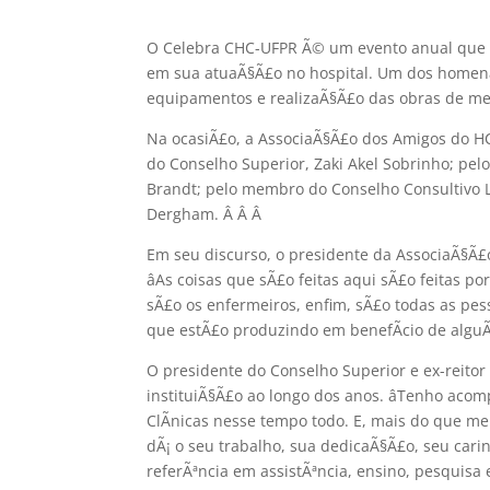
O Celebra CHC-UFPR Ã© um evento anual que t
em sua atuaÃ§Ã£o no hospital. Um dos homen
equipamentos e realizaÃ§Ã£o das obras de mel
Na ocasiÃ£o, a AssociaÃ§Ã£o dos Amigos do HC
do Conselho Superior, Zaki Akel Sobrinho; pel
Brandt; pelo membro do Conselho Consultivo 
Dergham.
Â Â
Â
Em seu discurso, o presidente da AssociaÃ§Ã£o
âAs coisas que sÃ£o feitas aqui sÃ£o feitas 
sÃ£o os enfermeiros, enfim, sÃ£o todas as pe
que estÃ£o produzindo em benefÃ­cio de algu
O presidente do Conselho Superior e ex-reito
instituiÃ§Ã£o ao longo dos anos. âTenho ac
ClÃ­nicas nesse tempo todo. E, mais do que 
dÃ¡ o seu trabalho, sua dedicaÃ§Ã£o, seu carin
referÃªncia em assistÃªncia, ensino, pesquisa 