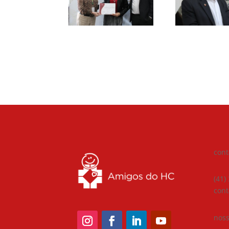
cont
(41)
con
noss