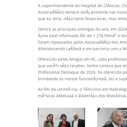
A superintendente do Hospital de ClÃ­nicas, C
AssociaÃ§Ã£o sempre estÃ¡ presente nas noss
que eu diria, nÃ£o tanto financeiras, mas emoc
Dentre as principais entregas do ano, em 2024
Ã¡rea total reformada Ã© de 1.278.93mÂ² e te
foram repassados pelos AssociaÃ§Ã£o dos Am
âFortalecendo LaÃ§osâ e em parceria com 
Oferecido pelos Amigos do HC, cada profission
que vocÃªs vÃ£o receber, tenho certeza que t
Profissional Destaque de 2024, foi oferecida 
brindando os nossos funcionÃ¡riosâ, diz a su
Ao fim da cerimÃ´nia, o TÃ©cnico em Radiologi
mÃºsicas âAleluiaâ e âValerÃ£o dos MoisÃ©sâ.