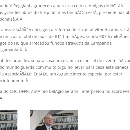
laudete Reggiani agradeceu a parceria com os Amigos do HC. âA
as grandes obras do hospital, mas tambÃ©m estÃ¡ presente nas ob
ionaisâ.Â
Â
 a AssociaÃ§Ã£o entregou a reforma do Hospital Vitor do Amaral. A
ve um custo total de mais de R$11 milhÃµes, sendo R$7,5 milhÃµes
igos do HC que arrecadou fundos atravÃ©s da Campanha
a Megamania.Â
Â
al destaque levou para casa uma caneca especial do evento. âA c
odo mundo guarda com muito orgulho, levar para casa esta caneca
pela AssociaÃ§Ã£o. EntÃ£o, um agradecimento especial por estar
perintendente.
Â
a do CHC UFPR, AntÃ´nio DalÃ­gio Serafini, interpretou no acordeÃ£
Â