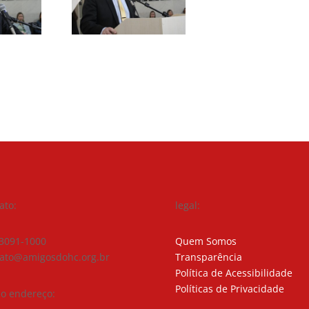
ato:
legal:
 3091-1000
Quem Somos
tato@amigosdohc.org.br
Transparência
Política de Acessibilidade
Políticas de Privacidade
o endereço: