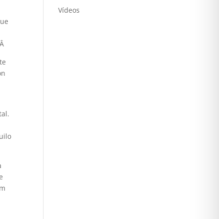
Vídeos
que
Â
te
on
al.
uilo
a
e
em