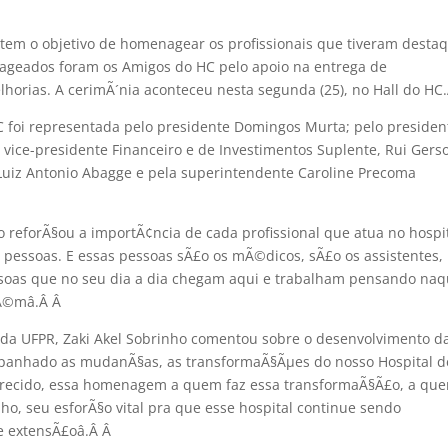
em o objetivo de homenagear os profissionais que tiveram desta
ageados foram os Amigos do HC pelo apoio na entrega de
horias. A cerimÃ´nia aconteceu nesta segunda (25), no Hall do HC.
 foi representada pelo presidente Domingos Murta; pelo presiden
o vice-presidente Financeiro e de Investimentos Suplente, Rui Gers
Luiz Antonio Abagge e pela superintendente Caroline Precoma
 reforÃ§ou a importÃ¢ncia de cada profissional que atua no hospit
por pessoas. E essas pessoas sÃ£o os mÃ©dicos, sÃ£o os assistentes,
ssoas que no seu dia a dia chegam aqui e trabalham pensando naq
Ã©mâ.Â
Â
r da UFPR, Zaki Akel Sobrinho comentou sobre o desenvolvimento d
ompanhado as mudanÃ§as, as transformaÃ§Ãµes do nosso Hospital d
merecido, essa homenagem a quem faz essa transformaÃ§Ã£o, a qu
ho, seu esforÃ§o vital pra que esse hospital continue sendo
e extensÃ£oâ.Â
Â