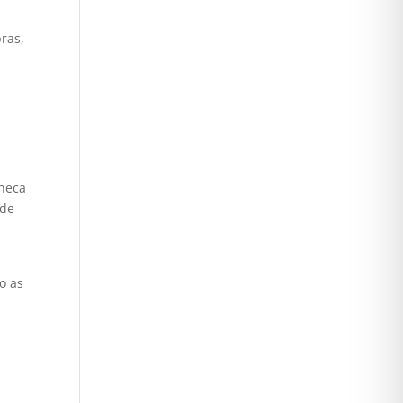
ras,
aneca
 de
o as