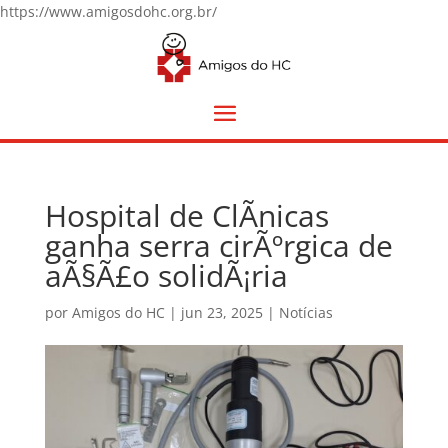
https://www.amigosdohc.org.br/
Hospital de ClÃ­nicas
ganha serra cirÃºrgica de
aÃ§Ã£o solidÃ¡ria
por
Amigos do HC
|
jun 23, 2025
|
Notícias