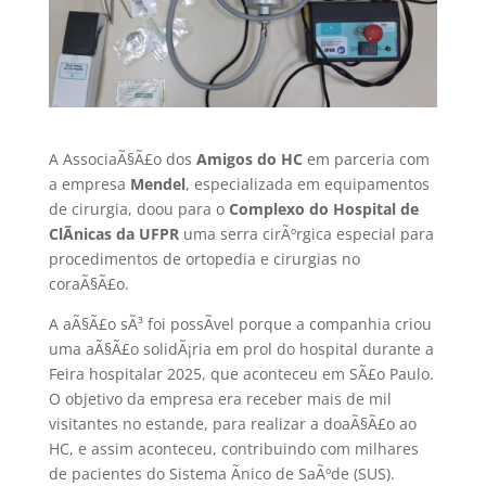
A AssociaÃ§Ã£o dos
Amigos do HC
em parceria com
a empresa
Mendel
, especializada em equipamentos
de cirurgia, doou para o
Complexo do Hospital de
ClÃ­nicas da UFPR
uma serra cirÃºrgica especial para
procedimentos de ortopedia e cirurgias no
coraÃ§Ã£o.
A aÃ§Ã£o sÃ³ foi possÃ­vel porque a companhia criou
uma aÃ§Ã£o solidÃ¡ria em prol do hospital durante a
Feira hospitalar 2025, que aconteceu em SÃ£o Paulo.
O objetivo da empresa era receber mais de mil
visitantes no estande, para realizar a doaÃ§Ã£o ao
HC, e assim aconteceu, contribuindo com milhares
de pacientes do Sistema Ãnico de SaÃºde (SUS).