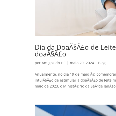
Dia da DoaÃ§Ã£o de Leit
doaÃ§Ã£o
por
Amigos do HC
|
maio 20, 2024
|
Blog
Anualmente, no dia 19 de maio Ã© comemorado
intuiÃ§Ã£o de estimular a doaÃ§Ã£o de leite
maio de 2023, o MinistÃ©rio da SaÃºde lanÃ§o