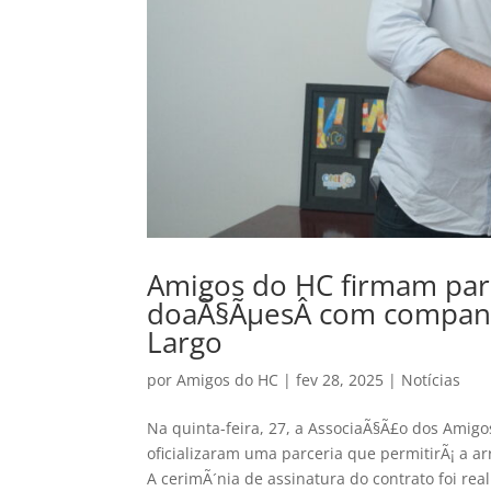
Amigos do HC firmam par
doaÃ§ÃµesÂ com companh
Largo
por
Amigos do HC
|
fev 28, 2025
|
Notícias
Na quinta-feira, 27, a AssociaÃ§Ã£o dos Ami
oficializaram uma parceria que permitirÃ¡ a 
A cerimÃ´nia de assinatura do contrato foi real