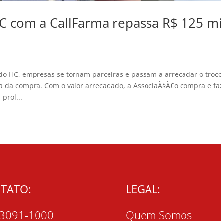
C com a CallFarma repassa R$ 125 mi
do HC, empresas se tornam parceiras e passam a arrecadar o troc
a da compra. Com o valor arrecadado, a AssociaÃ§Ã£o compra e fa
prol...
TATO:
LEGAL:
 3091-1000
Quem Somos