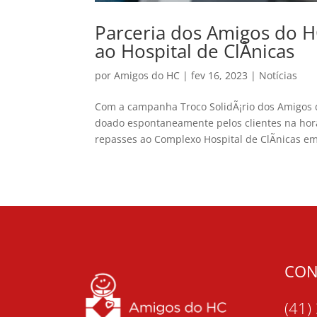
Parceria dos Amigos do H
ao Hospital de ClÃ­nicas
por
Amigos do HC
|
fev 16, 2023
|
Notícias
Com a campanha Troco SolidÃ¡rio dos Amigos 
doado espontaneamente pelos clientes na hor
repasses ao Complexo Hospital de ClÃ­nicas em 
CON
(41)