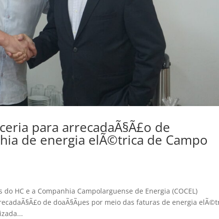
ceria para arrecadaÃ§Ã£o de
ia de energia elÃ©trica de Campo
gos do HC e a Companhia Campolarguense de Energia (COCEL)
arrecadaÃ§Ã£o de doaÃ§Ãµes por meio das faturas de energia elÃ©tr
izada...