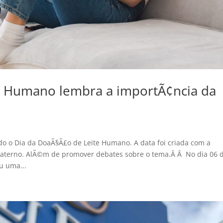
e Humano lembra a importÃ¢ncia da
 o Dia da DoaÃ§Ã£o de Leite Humano. A data foi criada com a
 materno. AlÃ©m de promover debates sobre o tema.Â Â No dia 06 
u uma...