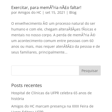
Exercitar, para memÃ³ria nÃ£o faltar!
por
Amigos do HC
|
set 15, 2021
|
Blog
O envelhecimento Ã© um processo natural do ser
humano e com ele, chegam alteraÃ§Ãµes fÃ­sicas e
mentais no nosso corpo. A perda de memÃ³ria Ã©
um acontecimento comum entre pessoas com 60
anos ou mais, mas requer atenÃ§Ã£o da pessoa e de
seus familiares, principalmente...
Posts recentes
Hospital de Clínicas da UFPR celebra 65 anos de
história
Amigos do HC marcam presença na XXIII Feira de
Livros Editora UFPR