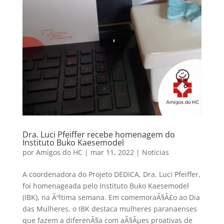
Dra. Luci Pfeiffer recebe homenagem do
Instituto Buko Kaesemodel
por
Amigos do HC
|
mar 11, 2022
|
Notícias
A coordenadora do Projeto DEDICA, Dra. Luci Pfeiffer,
foi homenageada pelo Instituto Buko Kaesemodel
(IBK), na Ãºltima semana. Em comemoraÃ§Ã£o ao Dia
das Mulheres, o IBK destaca mulheres paranaenses
que fazem a diferenÃ§a com aÃ§Ãµes proativas de