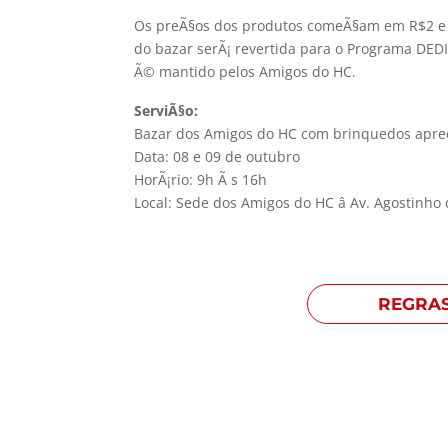
Os preÃ§os dos produtos comeÃ§am em R$2 e 
do bazar serÃ¡ revertida para o Programa DEDI
Ã© mantido pelos Amigos do HC.
ServiÃ§o:
Bazar dos Amigos do HC com brinquedos apree
Data: 08 e 09 de outubro
HorÃ¡rio: 9h Ã s 16h
Local: Sede dos Amigos do HC â Av. Agostinho de
REGRA