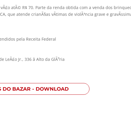
vÃ£o atÃ© R$ 70. Parte da renda obtida com a venda dos brinque
CA, que atende crianÃ§as vÃ­timas de violÃªncia grave e gravÃ­ssim
ndidos pela Receita Federal
 LeÃ£o Jr., 336 â Alto da GlÃ³ria
S DO BAZAR - DOWNLOAD