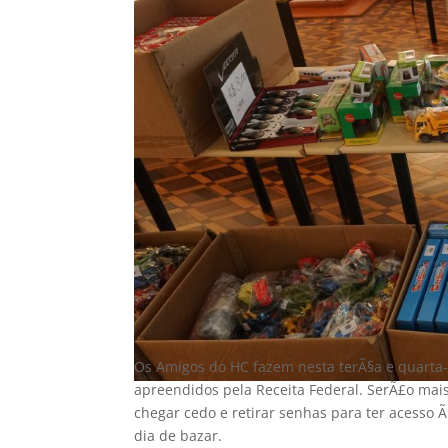
Os Amigos do HC fazem nesta terÃ§a e quarta-
apreendidos pela Receita Federal. SerÃ£o mais
chegar cedo e retirar senhas para ter acesso 
dia de bazar.