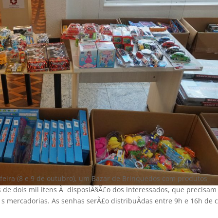
feira (8 e 9 de outubro), um Bazar de Brinquedos com produtos
 de dois mil itens Ã disposiÃ§Ã£o dos interessados, que precisam
Ã s mercadorias. As senhas serÃ£o distribuÃ­das entre 9h e 16h de 