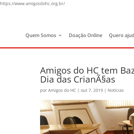
https://www.amigosdohc.org.br/
Quem Somos
Doação Online
Quero aju
Amigos do HC tem Baz
Dia das CrianÃ§as
por
Amigos do HC
|
out 7, 2019
|
Notícias