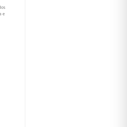
dos
a e