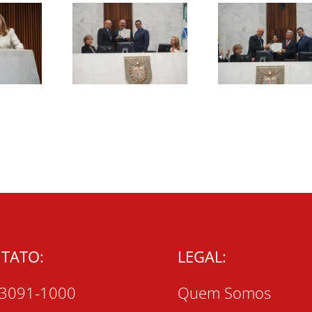
TATO:
LEGAL:
 3091-1000
Quem Somos