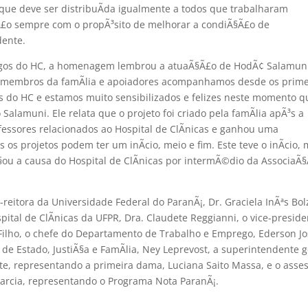
 deve ser distribuÃ­da igualmente a todos que trabalharam
Ã£o sempre com o propÃ³sito de melhorar a condiÃ§Ã£o de
dente.
migos do HC, a homenagem lembrou a atuaÃ§Ã£o de HodÃ¢ Salamun
mo membros da famÃ­lia e apoiadores acompanhamos desde os prime
 do HC e estamos muito sensibilizados e felizes neste momento q
Salamuni. Ele relata que o projeto foi criado pela famÃ­lia apÃ³s a
fessores relacionados ao Hospital de ClÃ­nicas e ganhou uma
 os projetos podem ter um inÃ­cio, meio e fim. Este teve o inÃ­cio, 
§ou a causa do Hospital de ClÃ­nicas por intermÃ©dio da AssociaÃ
tora da Universidade Federal do ParanÃ¡, Dr. Graciela InÃªs Bol
tal de ClÃ­nicas da UFPR, Dra. Claudete Reggianni, o vice-preside
 Filho, o chefe do Departamento de Trabalho e Emprego, Ederson J
de Estado, JustiÃ§a e FamÃ­lia, Ney Leprevost, a superintendente g
nte, representando a primeira dama, Luciana Saito Massa, e o asse
Garcia, representando o Programa Nota ParanÃ¡.