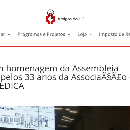
dar
Programas e Projetos
Loja
Imposto de R
m homenagem da Assembleia
¡ pelos 33 anos da AssociaÃ§Ã£o
DEDICA