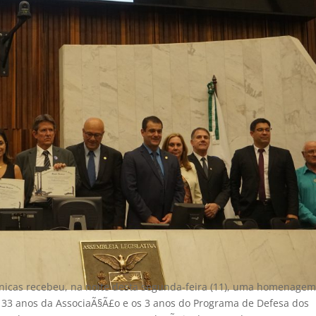
­nicas recebeu, na noite desta segunda-feira (11), uma homenage
s 33 anos da AssociaÃ§Ã£o e os 3 anos do Programa de Defesa dos