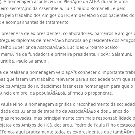
A). A homenagem aconteceu, no PlenÃ¡rio da ALEP, durante uma
iro secretÃ¡rio da Assembleia, Luiz Claudio Romanelli, e pelo
 pelo trabalho dos Amigos do HC em benefÃ­cio dos pacientes do
res e acompanhantes de tratamento.
resenÃ§a de ex-presidentes, colaboradores, parceiros e amigos 
ntregues diplomas de menÃ§Ã£o honrosa ao presidente dos Amigo
nselho Superior da AssociaÃ§Ã£o, Euclides Girolamo Scalco,
em memÃ³ria da fundadora e primeira presidente, HodÃ¢ Salamuni,
uritiba, Paulo Salamuni.
a de realizar a homenagem veio apÃ³s conhecer o importante trab
soas que fazem um trabalho relevante para a sociedade tÃªm que s
s pelos Amigos do HC decidimos fazer essa homenagem para que o
Ã¢ncia em prol da populaÃ§Ã£oâ, afirmou o proponente.
 Paula Filho, a homenagem significa o reconhecimento da socieda
lidade dos 33 anos de trabalho da AssociaÃ§Ã£o e dos 3 anos do
ergias renovadas, mas principalmente com mais responsabilidade 
jetos dos Amigos do HCâ, declarou. Pedro de Paula Filho destaco
 âTemos aqui praticamente todos os ex-presidentes que tambÃ©m