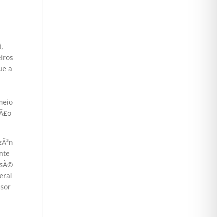
i,
iros
ue a
meio
§Ã£o
zÃ³n
nte
osÃ©
eral
ssor