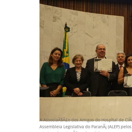
A AssociaÃ§Ã£o dos Amigos do Hospital de ClÃ
Assembleia Legislativa do ParanÃ¡ (ALEP) pelo