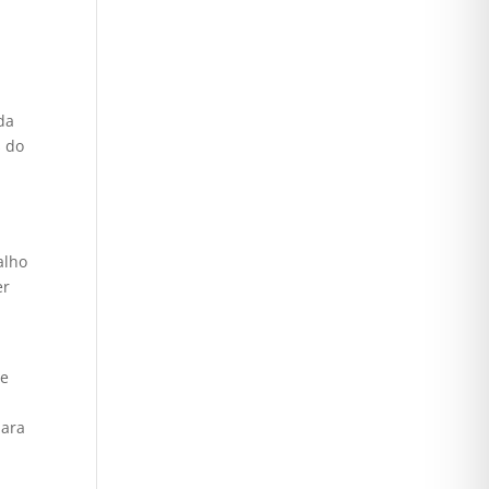
da
s do
alho
er
de
para
u