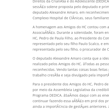
Direitos da CrianÃ§a e do Adolescente (DEDIC
sessÃ£o solene proposta pelo deputado e prime
deputado Alexandre Amaro, em reconhecimento
Complexo Hospital de ClÃ­nicas, seus familia
A homenagem aos Amigos do HC contou com a p
AssociaÃ§Ã£o. Durante a solenidade, foram e
HC, Pedro de Paula Filho, ao Presidente do Co
representado pelo seu filho Paulo Scalco, e 
representada pelo seu filho, o procurador de C
O deputado Alexandre Amaro conta que a idei
realizado pelos Amigos do HC. âTodas as pes
reconhecidas. Vendo tantas coisas boas feita
trabalho cresÃ§a e seja divulgado pela import
Para o presidente dos Amigos do HC, Pedro de
por meio da Assembleia Legislativa da credibi
Programa DEDICA. âSaÃ­mos daqui com as en
continuar fazendo essa aÃ§Ã£o em prol dos pro
ainda a importÃ¢ncia de gestÃµes anteriores.