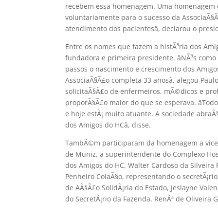
recebem essa homenagem. Uma homenagem que
voluntariamente para o sucesso da AssociaÃ§
atendimento dos pacientesâ, declarou o presi
Entre os nomes que fazem a histÃ³ria dos A
fundadora e primeira presidente. âNÃ³s co
passos o nascimento e crescimento dos Amigos
AssociaÃ§Ã£o completa 33 anosâ, alegou Paulo 
solicitaÃ§Ã£o de enfermeiros, mÃ©dicos e pro
proporÃ§Ã£o maior do que se esperava. âTodos
e hoje estÃ¡ muito atuante. A sociedade abraÃ
dos Amigos do HCâ, disse.
TambÃ©m participaram da homenagem a vice-rei
de Muniz, a superintendente do Complexo Hospi
dos Amigos do HC, Walter Cardoso da Silveira
Penheiro ColaÃ§o, representando o secretÃ¡rio 
de AÃ§Ã£o SolidÃ¡ria do Estado, Jeslayne Vale
do SecretÃ¡rio da Fazenda, RenÃª de Oliveira 