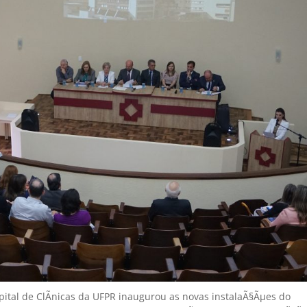
pital de ClÃ­nicas da UFPR inaugurou as novas instalaÃ§Ãµes do