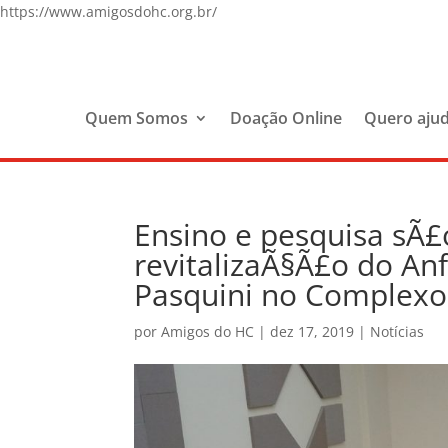
https://www.amigosdohc.org.br/
Quem Somos
Doação Online
Quero aju
Ensino e pesquisa sÃ£
revitalizaÃ§Ã£o do An
Pasquini no Complex
por
Amigos do HC
|
dez 17, 2019
|
Notícias