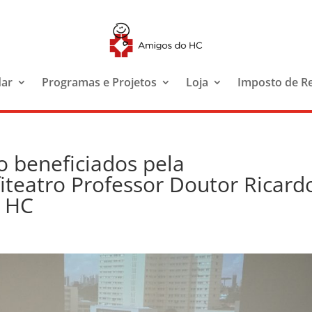
dar
Programas e Projetos
Loja
Imposto de R
o beneficiados pela
fiteatro Professor Doutor Ricard
o HC