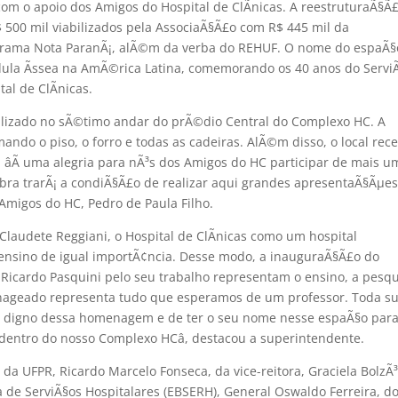
 com o apoio dos Amigos do Hospital de ClÃ­nicas. A reestruturaÃ§Ã
500 mil viabilizados pela AssociaÃ§Ã£o com R$ 445 mil da
grama Nota ParanÃ¡, alÃ©m da verba do REHUF. O nome do espaÃ§
ula Ãssea na AmÃ©rica Latina, comemorando os 40 anos do Servi
al de ClÃ­nicas.
ocalizado no sÃ©timo andar do prÃ©dio Central do Complexo HC. A
rmando o piso, o forro e todas as cadeiras. AlÃ©m disso, o local rec
 âÃ uma alegria para nÃ³s dos Amigos do HC participar de mais u
 obra trarÃ¡ a condiÃ§Ã£o de realizar aqui grandes apresentaÃ§Ãµe
 Amigos do HC, Pedro de Paula Filho.
laudete Reggiani, o Hospital de ClÃ­nicas como um hospital
o ensino de igual importÃ¢ncia. Desse modo, a inauguraÃ§Ã£o do
Ricardo Pasquini pelo seu trabalho representam o ensino, a pesq
menageado representa tudo que esperamos de um professor. Toda s
 Ã digno dessa homenagem e de ter o seu nome nesse espaÃ§o par
entro do nosso Complexo HCâ, destacou a superintendente.
a UFPR, Ricardo Marcelo Fonseca, da vice-reitora, Graciela BolzÃ
 de ServiÃ§os Hospitalares (EBSERH), General Oswaldo Ferreira, d