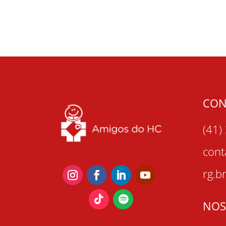
CON
(41)
con
rg.b
NOS