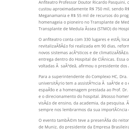
Anfiteatro Professor Doutor Ricardo Pasquini,
custou aproximadamente R$ 750 mil, sendo R$ 
Meganamania e R$ 55 mil de recursos do pro
homenageia o pioneiro no Transplante de Med
Transplante de Medula Ãssea (STMO) do Hospit
O anfiteatro conta com 330 lugares e estÃ¡ l
revitalizaÃ§Ã£o foi realizada em 90 dias, refo
novos sistemas acÃºsticos e de climatizaÃ§Ã£o.
entrega dentro do Hospital de ClÃ­nicas. Essa
voltadas Ã saÃºdeâ, afirmou o presidente dos
Para a superintendente do Complexo HC, Dra. C
universitÃ¡rio tem a assistÃªncia Ã saÃºde e 
espaÃ§o e a homenagem prestada ao Prof. Dr. 
e o direcionamento do hospital. âNosso ho
visÃ£o de ensino, da academia, da pesquisa.
sempre nos lembrarmos da sua importÃ¢ncia d
O evento tambÃ©m teve a presenÃ§a do reitor d
de Muniz, do presidente da Empresa Brasileira