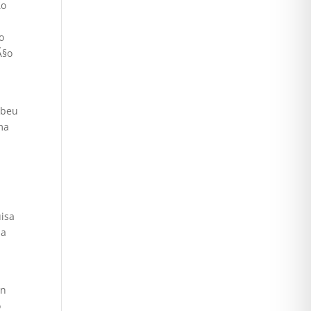
£o
o
Ã§o
ebeu
ma
s
uisa
ua
a
³n
o