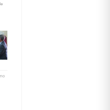
da
imo