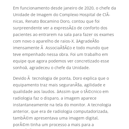
Em funcionamento desde janeiro de 2020, o chefe da
Unidade de Imagem do Complexo Hospital de ClÃ­
nicas, Renato Bocamino Doro, contou que foi
surpreendente ver a expressÃ£o de conforto dos
pacientes ao entrarem na sala para fazer os exames
com novo o aparelho de raios-X. âAgradeÃ§o
imensamente Ã AssociaÃ§Ã£o e todo mundo que
teve empenhado nessa obra. Foi um trabalho em
equipe que agora podemos ver concretizado esse
sonhoâ, agradeceu o chefe da Unidade.
Devido Ã tecnologia de ponta, Doro explica que o
equipamento traz mais seguranÃ§a, agilidade e
qualidade aos laudos. âAssim que o tÃ©cnico em
radiologia faz o disparo, a imagem aparece
instantaneamente na tela do monitor. A tecnologia
anterior, que era de radiologia computadorizada,
tambÃ©m apresentava uma imagem digital,
porÃ©m tinha um processo a mais para a