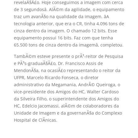
revelaÃ§Ã£o. Hoje conseguimos a imagem com cerca
de 3 segundosâ. AlÃ©m da agilidade, o equipamento
traz um avanÃ§o na qualidade da imagem. âA
tecnologia anterior, que era o CR, tinha 4.096 tons de
cinza dentro da imagem. O chamado 12 bits. Esse
equipamento possui 16 bits. Faz com que tenha
65.500 tons de cinza dentro da imagemâ, completou.
TambÃ©m esteve presente o prÃ³-reitor de Pesquisa
e PÃ³s-graduaÃ§Ã£o, Dr. Francisco Assis de
MendonÃ§a, na ocasiÃ£o representando o reitor da
UFPR, Marcelo Ricardo Fonseca, o diretor
administrativo da Megamania, AndrÃ© Queiroga, o
vice-presidente dos Amigos do HC, Walter Cardoso
da Silveira Filho, o superintendente dos Amigos do
HC, Edelcio Jacomassi, alÃ©m de colaboradores da
Unidade de Imagem e da governanÃ§a do Complexo
Hospital de ClÃ­nicas.