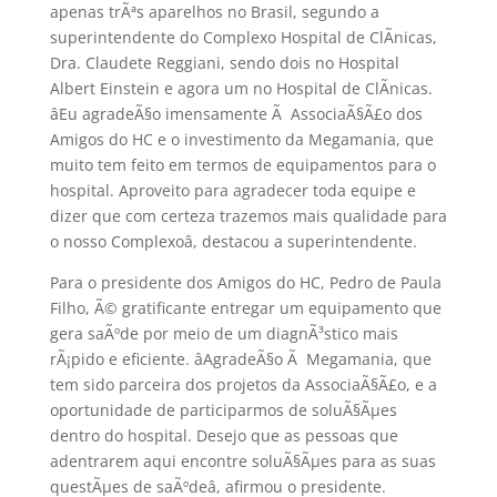
apenas trÃªs aparelhos no Brasil, segundo a
superintendente do Complexo Hospital de ClÃ­nicas,
Dra. Claudete Reggiani, sendo dois no Hospital
Albert Einstein e agora um no Hospital de ClÃ­nicas.
âEu agradeÃ§o imensamente Ã AssociaÃ§Ã£o dos
Amigos do HC e o investimento da Megamania, que
muito tem feito em termos de equipamentos para o
hospital. Aproveito para agradecer toda equipe e
dizer que com certeza trazemos mais qualidade para
o nosso Complexoâ, destacou a superintendente.
Para o presidente dos Amigos do HC, Pedro de Paula
Filho, Ã© gratificante entregar um equipamento que
gera saÃºde por meio de um diagnÃ³stico mais
rÃ¡pido e eficiente. âAgradeÃ§o Ã Megamania, que
tem sido parceira dos projetos da AssociaÃ§Ã£o, e a
oportunidade de participarmos de soluÃ§Ãµes
dentro do hospital. Desejo que as pessoas que
adentrarem aqui encontre soluÃ§Ãµes para as suas
questÃµes de saÃºdeâ, afirmou o presidente.