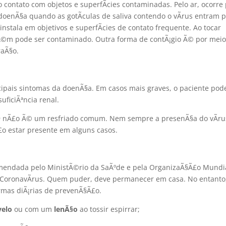
 contato com objetos e superfÃ­cies contaminadas. Pelo ar, ocorre
 a doenÃ§a quando as gotÃ­culas de saliva contendo o vÃ­rus entram 
instala em objetivos e superfÃ­cies de contato frequente. Ao tocar
bÃ©m pode ser contaminado. Outra forma de contÃ¡gio Ã© por mei
raÃ§o.
ncipais sintomas da doenÃ§a. Em casos mais graves, o paciente pod
uficiÃªncia renal.
19 nÃ£o Ã© um resfriado comum. Nem sempre a presenÃ§a do vÃ­ru
o estar presente em alguns casos.
mendada pelo MinistÃ©rio da SaÃºde e pela OrganizaÃ§Ã£o Mundi
o CoronavÃ­rus. Quem puder, deve permanecer em casa. No entanto
rmas diÃ¡rias de prevenÃ§Ã£o.
velo
ou com um
lenÃ§o
ao tossir espirrar;