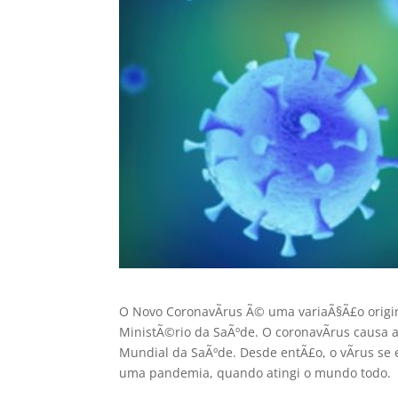
O Novo CoronavÃ­rus Ã© uma variaÃ§Ã£o origin
MinistÃ©rio da SaÃºde. O coronavÃ­rus causa
Mundial da SaÃºde. Desde entÃ£o, o vÃ­rus se
uma pandemia, quando atingi o mundo todo.