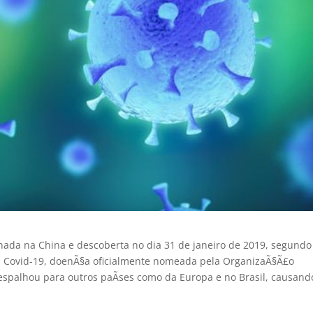
ada na China e descoberta no dia 31 de janeiro de 2019, segundo
 a Covid-19, doenÃ§a oficialmente nomeada pela OrganizaÃ§Ã£o
 espalhou para outros paÃ­ses como da Europa e no Brasil, causand