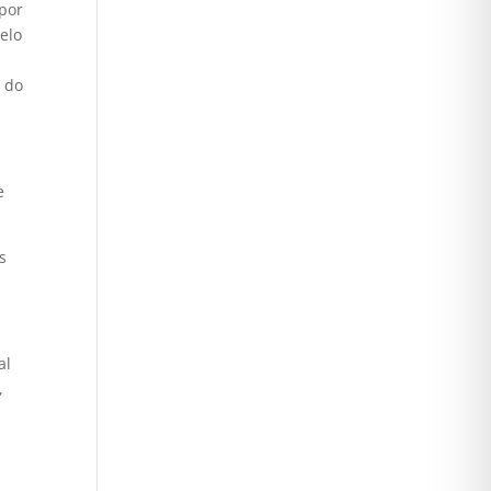
 por
pelo
o do
e
s
al
,