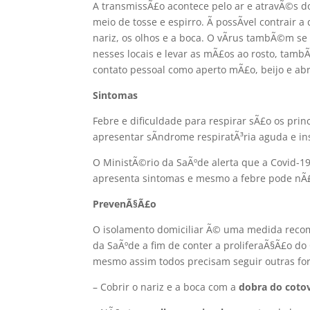
A transmissÃ£o acontece pelo ar e atravÃ©s do
meio de tosse e espirro. Ã possÃ­vel contrair
nariz, os olhos e a boca. O vÃ­rus tambÃ©m se 
nesses locais e levar as mÃ£os ao rosto, tam
contato pessoal como aperto mÃ£o, beijo e ab
Sintomas
Febre e dificuldade para respirar sÃ£o os pri
apresentar sÃ­ndrome respiratÃ³ria aguda e ins
O MinistÃ©rio da SaÃºde alerta que a Covid-
apresenta sintomas e mesmo a febre pode nÃ£
PrevenÃ§Ã£o
O isolamento domiciliar Ã© uma medida reco
da SaÃºde a fim de conter a proliferaÃ§Ã£o d
mesmo assim todos precisam seguir outras fo
– Cobrir o nariz e a boca com a
dobra do coto