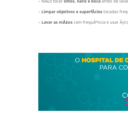
– NÃ£o tocar
olhos, nariz e boca
antes de lava
–
Limpar objetivos e superfÃ­cies
tocadas fre
–
Lavar as mÃ£os
com frequÃªncia e usar Ã¡lco