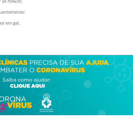
r as mÃ£os;
quentemente;
ol em gel.