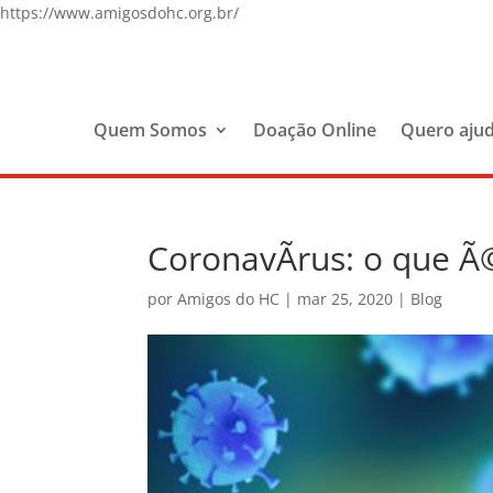
https://www.amigosdohc.org.br/
Quem Somos
Doação Online
Quero aju
CoronavÃ­rus: o que Ã
por
Amigos do HC
|
mar 25, 2020
|
Blog