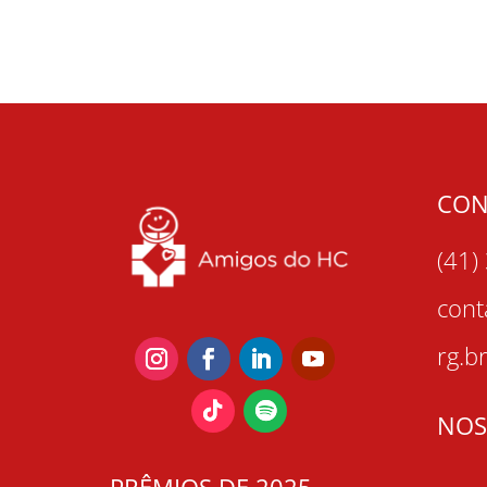
CON
(41)
con
rg.b
NOS