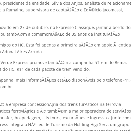
, presidente da entidade; Silvia dos Anjos, analista de relacionam
Ã­cia Ramalho, supervisora de captaÃ§Ã£o e EdÃ©lcio Jacomassi,
vido em 27 de outubro, no Expresso Classique, jantar a bordo do
arcou tambÃ©m a comemoraÃ§Ã£o de 35 anos da instituiÃ§Ã£o
 Amigos do HC. Esta foi apenas a primeira aÃ§Ã£o em apoio Ã entid
a Adonai Aires Arruda.
a Verde Express promove tambÃ©m a campanha âTrem do Bemâ,
s do HC, R$1 de cada pacote de trem vendido.
panha, mais informaÃ§Ãµes estÃ£o disponÃ­veis pelo telefone (41)
om.br .
© a empresa concessionÃ¡ria dos trens turÃ­sticos na ferrovia
Ã­sticos ferroviÃ¡rios e Ã© tambÃ©m a maior operadora de serviÃ§o
transfer, hospedagem, city tours, excursÃµes e ingressos. Junto com
ess integra o NÃºcleo de Turismo da Holding Higi Serv, um grupo