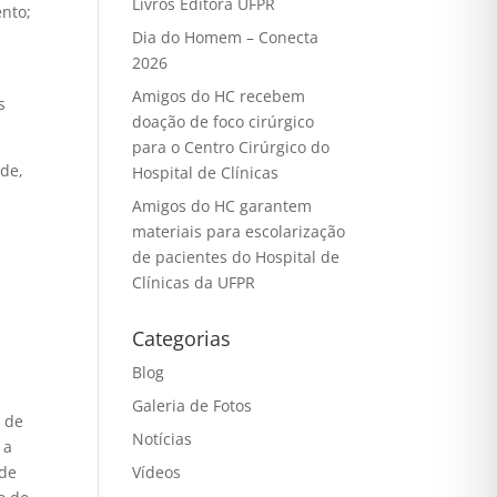
Livros Editora UFPR
ento;
Dia do Homem – Conecta
2026
Amigos do HC recebem
s
doação de foco cirúrgico
para o Centro Cirúrgico do
ade,
Hospital de Clínicas
Amigos do HC garantem
materiais para escolarização
de pacientes do Hospital de
Clínicas da UFPR
Categorias
Blog
Galeria de Fotos
s de
Notícias
 a
 de
Vídeos