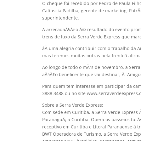
O cheque foi recebido por Pedro de Paula Filho
Catiuscia Padilha, gerente de marketing; Patr
superintendente.
A arrecadaÃ§Ã£o Ã© resultado do evento promo
trens de luxo da Serra Verde Express que m
âÃ uma alegria contribuir com o trabalho da
mas teremos muitas outras pela frenteâ afirm
Ao longo de todo o mÃªs de novembro, a Serr
aÃ§Ã£o beneficente que vai destinar, Ã Amigo
Para quem tem interesse em participar da cam
3888 3488 ou no site www.serraverdeexpress.c
Sobre a Serra Verde Express:
Com sede em Curitiba, a Serra Verde Express Ã
ParanaguÃ¡ â Curitiba. Opera os passeios tur
receptivo em Curitiba e Litoral Paranaense â 
BWT Operadora de Turismo, a Serra Verde Expr