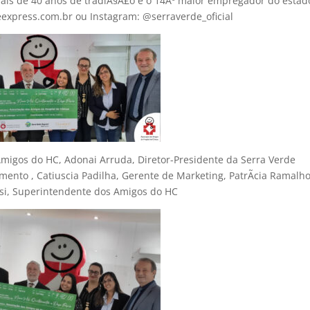
ais de 40 anos de tradiÃ§Ã£o e o 14Âº maior empregador do estad
express.com.br ou Instagram: @serraverde_oficial
 Amigos do HC, Adonai Arruda, Diretor-Presidente da Serra Verde
amento , Catiuscia Padilha, Gerente de Marketing, PatrÃ­cia Ramalho
si, Superintendente dos Amigos do HC