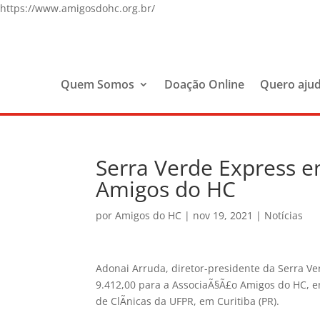
https://www.amigosdohc.org.br/
Quem Somos
Doação Online
Quero aju
Serra Verde Express e
Amigos do HC
por
Amigos do HC
|
nov 19, 2021
|
Notícias
Adonai Arruda, diretor-presidente da Serra V
9.412,00 para a AssociaÃ§Ã£o Amigos do HC, e
de ClÃ­nicas da UFPR, em Curitiba (PR).