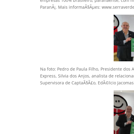
empresas 100% brasileiro, paranaense, com m
ParanÃ¡. Mais informaÃ§Ãµes: www.serraverde
Na foto: Pedro de Paula Filho, Presidente dos
Express, Silvia dos Anjos, analista de relacion
Supervisora de CaptaÃ§Ã£o, EdÃ©lcio Jacomas