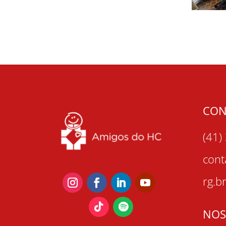
CON
(41)
con
rg.b
NOS