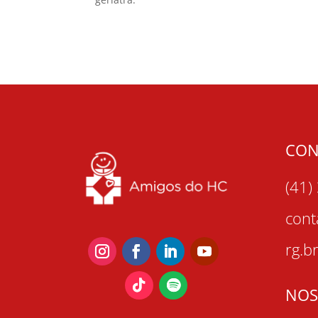
CON
(41)
con
rg.b
NOS