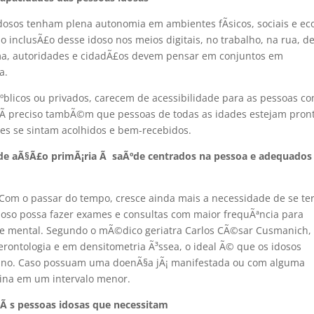
idosos tenham plena autonomia em ambientes fÃ­sicos, sociais e e
so inclusÃ£o desse idoso nos meios digitais, no trabalho, na rua, d
rma, autoridades e cidadÃ£os devem pensar em conjuntos em
a.
ºblicos ou privados, carecem de acessibilidade para as pessoas c
 Ã preciso tambÃ©m que pessoas de todas as idades estejam pron
les se sintam acolhidos e bem-recebidos.
e de aÃ§Ã£o primÃ¡ria Ã saÃºde centrados na pessoa e adequado
m o passar do tempo, cresce ainda mais a necessidade de se te
oso possa fazer exames e consultas com maior frequÃªncia para
ca e mental. Segundo o mÃ©dico geriatra Carlos CÃ©sar Cusmanich,
gerontologia e em densitometria Ã³ssea, o ideal Ã© que os idosos
ano. Caso possuam uma doenÃ§a jÃ¡ manifestada ou com alguma
tina em um intervalo menor.
 Ã s pessoas idosas que necessitam