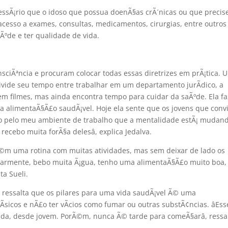
sÃ¡rio que o idoso que possua doenÃ§as crÃ´nicas ou que precis
cesso a exames, consultas, medicamentos, cirurgias, entre outros
Ãºde e ter qualidade de vida.
sciÃªncia e procuram colocar todas essas diretrizes em prÃ¡tica. 
divide seu tempo entre trabalhar em um departamento jurÃ­dico, a
 em filmes, mas ainda encontra tempo para cuidar da saÃºde. Ela fa
uma alimentaÃ§Ã£o saudÃ¡vel. Hoje ela sente que os jovens que con
into pelo meu ambiente de trabalho que a mentalidade estÃ¡ mudan
ebo muita forÃ§a delesâ, explica Jedalva.
m uma rotina com muitas atividades, mas sem deixar de lado os
ularmente, bebo muita Ã¡gua, tenho uma alimentaÃ§Ã£o muito boa,
a Sueli.
ressalta que os pilares para uma vida saudÃ¡vel Ã© uma
Ã­sicos e nÃ£o ter vÃ­cios como fumar ou outras substÃ¢ncias. âEss
ida, desde jovem. PorÃ©m, nunca Ã© tarde para comeÃ§arâ, ressa