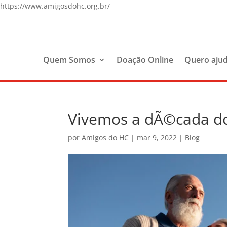
https://www.amigosdohc.org.br/
Quem Somos
Doação Online
Quero aju
Vivemos a dÃ©cada do
por
Amigos do HC
|
mar 9, 2022
|
Blog