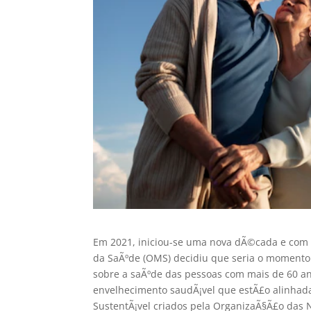
Em 2021, iniciou-se uma nova dÃ©cada e com 
da SaÃºde (OMS) decidiu que seria o momento 
sobre a saÃºde das pessoas com mais de 60 an
envelhecimento saudÃ¡vel que estÃ£o alinhad
SustentÃ¡vel criados pela OrganizaÃ§Ã£o das