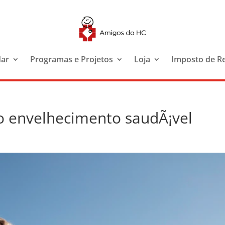
dar
Programas e Projetos
Loja
Imposto de R
 envelhecimento saudÃ¡vel