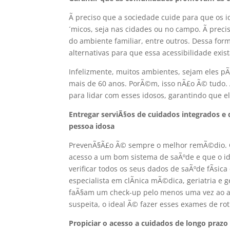
Ã preciso que a sociedade cuide para que os 
´micos, seja nas cidades ou no campo. Ã preci
do ambiente familiar, entre outros. Dessa fo
alternativas para que essa acessibilidade exist
Infelizmente, muitos ambientes, sejam eles pÃ
mais de 60 anos. PorÃ©m, isso nÃ£o Ã© tudo.
para lidar com esses idosos, garantindo que e
Entregar serviÃ§os de cuidados integrados 
pessoa idosa
PrevenÃ§Ã£o Ã© sempre o melhor remÃ©dio. Co
acesso a um bom sistema de saÃºde e que o id
verificar todos os seus dados de saÃºde fÃ­si
especialista em clÃ­nica mÃ©dica, geriatria e 
faÃ§am um check-up pelo menos uma vez ao 
suspeita, o ideal Ã© fazer esses exames de ro
Propiciar o acesso a cuidados de longo prazo