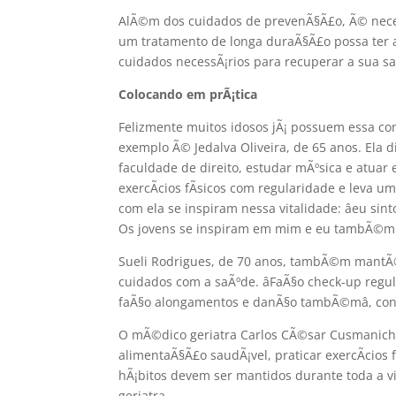
AlÃ©m dos cuidados de prevenÃ§Ã£o, Ã© neces
um tratamento de longa duraÃ§Ã£o possa ter a
cuidados necessÃ¡rios para recuperar a sua sa
Colocando em prÃ¡tica
Felizmente muitos idosos jÃ¡ possuem essa con
exemplo Ã© Jedalva Oliveira, de 65 anos. Ela 
faculdade de direito, estudar mÃºsica e atuar
exercÃ­cios fÃ­sicos com regularidade e leva 
com ela se inspiram nessa vitalidade: âeu s
Os jovens se inspiram em mim e eu tambÃ©m rec
Sueli Rodrigues, de 70 anos, tambÃ©m mantÃ©
cuidados com a saÃºde. âFaÃ§o check-up reg
faÃ§o alongamentos e danÃ§o tambÃ©mâ, cont
O mÃ©dico geriatra Carlos CÃ©sar Cusmanich 
alimentaÃ§Ã£o saudÃ¡vel, praticar exercÃ­cios f
hÃ¡bitos devem ser mantidos durante toda a v
geriatra.