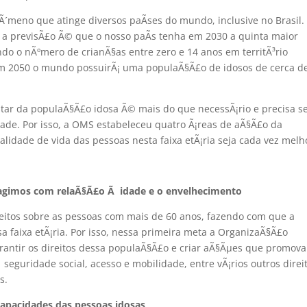
meno que atinge diversos paÃ­ses do mundo, inclusive no Brasil.
 a previsÃ£o Ã© que o nosso paÃ­s tenha em 2030 a quinta maior
o o nÃºmero de crianÃ§as entre zero e 14 anos em territÃ³rio
m 2050 o mundo possuirÃ¡ uma populaÃ§Ã£o de idosos de cerca d
r da populaÃ§Ã£o idosa Ã© mais do que necessÃ¡rio e precisa s
dade. Por isso, a OMS estabeleceu quatro Ã¡reas de aÃ§Ã£o da
lidade de vida das pessoas nesta faixa etÃ¡ria seja cada vez melh
agimos com relaÃ§Ã£o Ã idade e o envelhecimento
ceitos sobre as pessoas com mais de 60 anos, fazendo com que a
a faixa etÃ¡ria. Por isso, nessa primeira meta a OrganizaÃ§Ã£o
rantir os direitos dessa populaÃ§Ã£o e criar aÃ§Ãµes que promov
seguridade social, acesso e mobilidade, entre vÃ¡rios outros direi
s.
apacidades das pessoas idosas