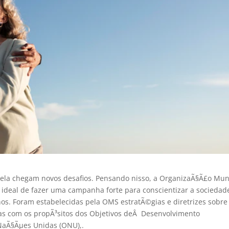
ela chegam novos desafios. Pensando nisso, a OrganizaÃ§Ã£o Mun
ideal de fazer uma campanha forte para conscientizar a sociedad
os. Foram estabelecidas pela OMS estratÃ©gias e diretrizes sobre
as com os propÃ³sitos dos Objetivos deÂ Desenvolvimento
 NaÃ§Ãµes Unidas (ONU),.