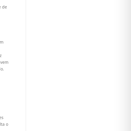
e de
Um
z
vivem
do.
es
lta o