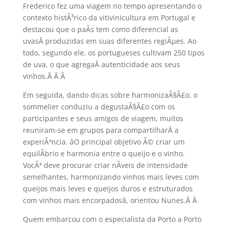
Frederico fez uma viagem no tempo apresentando o
contexto histÃ³rico da vitivinicultura em Portugal e
destacou que o paÃ­s tem como diferencial as
uvasÂ produzidas em suas diferentes regiÃµes. Ao
todo, segundo ele, os portugueses cultivam 250 tipos
de uva, o que agregaÂ autenticidade aos seus
vinhos.Â Â
Â
Em seguida, dando dicas sobre harmonizaÃ§Ã£o, o
sommelier conduziu a degustaÃ§Ã£o com os
participantes e seus amigos de viagem, muitos
reuniram-se em grupos para compartilharÂ a
experiÃªncia. âO principal objetivo Ã© criar um
equilÃ­brio e harmonia entre o queijo e o vinho.
VocÃª deve procurar criar nÃ­veis de intensidade
semelhantes, harmonizando vinhos mais leves com
queijos mais leves e queijos duros e estruturados
com vinhos mais encorpadosâ, orientou Nunes.Â
Â
Quem embarcou com o especialista da Porto a Porto