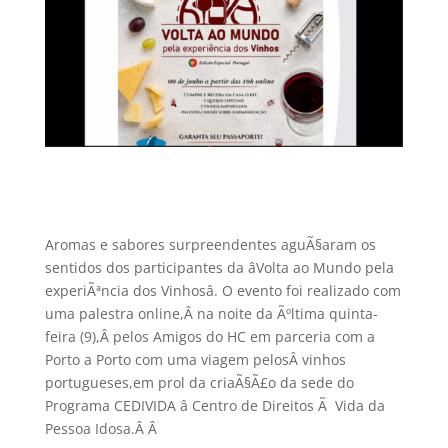
Aromas e sabores surpreendentes aguÃ§aram os
sentidos dos participantes da âVolta ao Mundo pela
experiÃªncia dos Vinhosâ. O evento foi realizado com
uma palestra online,Â na noite da Ãºltima quinta-
feira (9),Â pelos Amigos do HC em parceria com a
Porto a Porto com uma viagem pelosÂ vinhos
portugueses,em prol da criaÃ§Ã£o da sede do
Programa CEDIVIDA â Centro de Direitos Ã Vida da
Pessoa Idosa.Â
Â