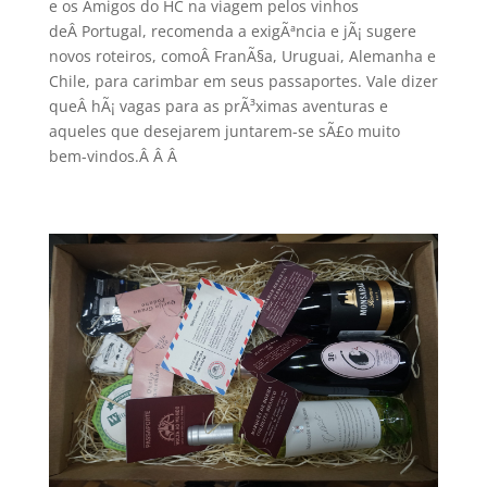
e os Amigos do HC na viagem pelos vinhos
deÂ Portugal, recomenda a exigÃªncia e jÃ¡ sugere
novos roteiros, comoÂ FranÃ§a, Uruguai, Alemanha e
Chile, para carimbar em seus passaportes. Vale dizer
queÂ hÃ¡ vagas para as prÃ³ximas aventuras e
aqueles que desejarem juntarem-se sÃ£o muito
bem-vindos.Â Â
Â