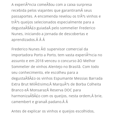
A experiÃªncia comeÃ§ou com a caixa surpresa
recebida pelos viajantes que garantiramÂ seus
passaportes. A encomenda revelou os trÃªs vinhos e
trÃªs queijos selecionados especialmente para a
degustaÃ§Ã£o guiadaÂ pelo sommelier Frederico
Nunes, iniciando a jornada de descobertas e
aprendizados.Â Â
Â
Frederico Nunes Ã© supervisor comercial da
importadora Porto a Porto, tem vasta experiÃªncia no
assunto e em 2018 venceu o concurso âO Melhor
Sommelier de vinhos Alentejo no Brasilâ. Com todo
seu conhecimento, ele escolheu para a
degustaÃ§Ã£o os vinhos Espumante Messias Barrada
Extra Brut MilÃ©simo;Â MarquÃªs de Borba Colheita
Branco eÂ MonsarazÂ Reserva DOC para
harmonizaÃ§Ã£o com os queijos, nesta ordem,Â brie,
camembert e granaÂ padano.Â
Â
Antes de explicar os vinhos e queijos escolhidos,