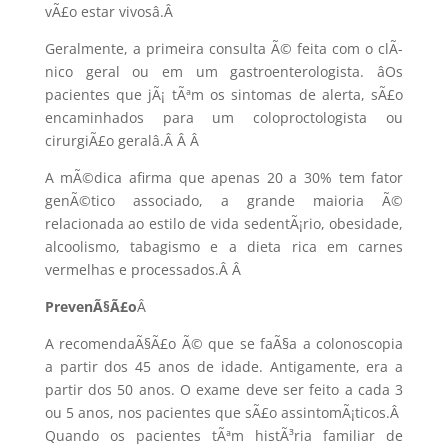
vÃ£o estar vivosâ.
Â
Geralmente, a primeira consulta Ã© feita com o clÃ­
nico geral ou em um gastroenterologista. âOs
pacientes que jÃ¡ tÃªm os sintomas de alerta, sÃ£o
encaminhados para um coloproctologista ou
cirurgiÃ£o geralâ.Â Â
Â
A mÃ©dica afirma que apenas 20 a 30% tem fator
genÃ©tico associado, a grande maioria Ã©
relacionada ao estilo de vida sedentÃ¡rio, obesidade,
alcoolismo, tabagismo e a dieta rica em carnes
vermelhas e processados.Â
Â
PrevenÃ§Ã£o
Â
A recomendaÃ§Ã£o Ã© que se faÃ§a a colonoscopia
a partir dos 45 anos de idade. Antigamente, era a
partir dos 50 anos. O exame deve ser feito a cada 3
ou 5 anos, nos pacientes que sÃ£o assintomÃ¡ticos.Â
Quando os pacientes tÃªm histÃ³ria familiar de