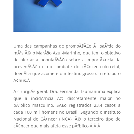
Uma das campanhas de promoÃ§Ã£o Ã saÃºde do
mÃªs Ã© o MarÃ§o Azul-Marinho, que tem o objetivo
de alertar a populaÃ§Ã£o sobre a importÃ¢ncia da
prevenÃ§Ã£o e do combate do cÃ¢ncer colorretal,
doenÃ§a que acomete o intestino grosso, o reto ou o
Ã¢nus.
Â
A cirurgiÃ£-geral, Dra. Fernanda Tsumanuma explica
que a incidÃªncia Ã© discretamente maior no
pÃºblico masculino. SÃ£o registrados 23,4 casos a
cada 100 mil homens no Brasil. Segundo o Instituto
Nacional do CÃ¢ncer (INCA), Ã© o terceiro tipo de
cÃ¢ncer que mais afeta esse pÃºblico.Â Â
Â