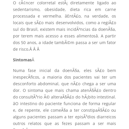
O cÃ¢ncer colorretal estÃ¡ diretamente ligado ao
sedentarismo, obesidade, dieta rica em carne
processada e vermelha. âEntÃ£o, na verdade, os
locais que sÃ£o mais desenvolvidos, como a regiÃ£o
sul do Brasil, existem mais incidÃªncias da doenÃ§a,
por terem mais acesso a esses alimentosâ. A partir
dos 50 anos, a idade tambÃ©m passa a ser um fator
de risco.Â Â
Â
Sintomas
Â
Numa fase inicial da doenÃ§a, eles sÃ£o bem
inespecÃ­ficos, a maioria dos pacientes vai ter um
desconforto abdominal, que nÃ£o chega a ser uma
dor. O sintoma que mais chama atenÃ§Ã£o dentro
do consultÃ³rio Ã© alteraÃ§Ã£o do hÃ¡bito intestinal.
âO intestino do paciente funciona de forma regular
e, de repente, ele comeÃ§a a ter constipaÃ§Ã£o ou
alguns pacientes passam a ter episÃ³dios diarreicos
outros relatos que as fezes passam a ser mais