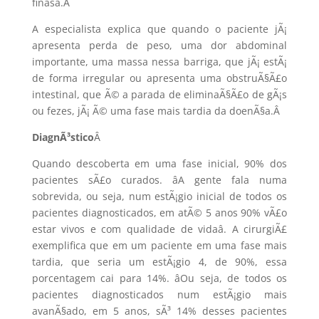
finasâ.
Â
A especialista explica que quando o paciente jÃ¡
apresenta perda de peso, uma dor abdominal
importante, uma massa nessa barriga, que jÃ¡ estÃ¡
de forma irregular ou apresenta uma obstruÃ§Ã£o
intestinal, que Ã© a parada de eliminaÃ§Ã£o de gÃ¡s
ou fezes, jÃ¡ Ã© uma fase mais tardia da doenÃ§a.
Â
DiagnÃ³stico
Â
Quando descoberta em uma fase inicial, 90% dos
pacientes sÃ£o curados. âA gente fala numa
sobrevida, ou seja, num estÃ¡gio inicial de todos os
pacientes diagnosticados, em atÃ© 5 anos 90% vÃ£o
estar vivos e com qualidade de vidaâ. A cirurgiÃ£
exemplifica que em um paciente em uma fase mais
tardia, que seria um estÃ¡gio 4, de 90%, essa
porcentagem cai para 14%. âOu seja, de todos os
pacientes diagnosticados num estÃ¡gio mais
avanÃ§ado, em 5 anos, sÃ³ 14% desses pacientes