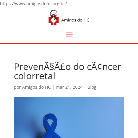
https://www.amigosdohc.org.br/
PrevenÃ§Ã£o do cÃ¢ncer
colorretal
por
Amigos do HC
|
mar 21, 2024
|
Blog