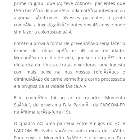
primeiro grau, que jÃ¡ teve cÃ¢ncer, pacientes que
tÃªm histÃ³ria de doenÃ§a inflamatÃ³ria intestinal ou
algumas sÃ­ndromes. âNesses pacientes, a gente
comeÃ§a a investigaÃ§Ã£o antes dos 45 anos e pode
sim fazer a colonoscopiaâ.
Â
EntÃ£o a prova a forma de prevenÃ§Ã£o seria fazer o
exame de rotina apÃ³s os 45 anos de idade.
MudanÃ§a no estilo de vida, que seria o quÃª? Uma
dieta rica em fibras e frutas e verduras, uma ingesta
com mais peixe na nas nossas refeiÃ§Ãµes e
diminuiÃ§Ã£o de carne vermelha e carne processada
e a prÃ¡tica de atividade fÃ­sica.Â
Â
Este conteÃºdo foi ao ar no quadro “Momento
SaÃºde”, do programa Fala ParanÃ¡, da FARCOM-PR
na Ãºltima terÃ§a-feira (19).
O quadro Ã© uma parceria entre Amigos do HC e
FARCOM-PR. Nele, vocÃª encontra dicas de saÃºde.
Para ouvir o Momento SaÃºde e o programa Fala