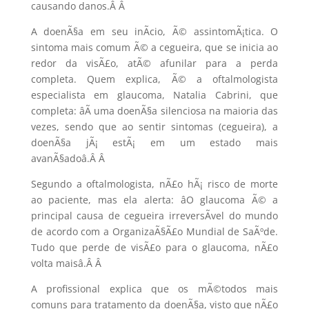
causando danos.Â
Â
A doenÃ§a em seu inÃ­cio, Ã© assintomÃ¡tica. O
sintoma mais comum Ã© a cegueira, que se inicia ao
redor da visÃ£o, atÃ© afunilar para a perda
completa. Quem explica, Ã© a oftalmologista
especialista em glaucoma, Natalia Cabrini, que
completa: âÃ uma doenÃ§a silenciosa na maioria das
vezes, sendo que ao sentir sintomas (cegueira), a
doenÃ§a jÃ¡ estÃ¡ em um estado mais
avanÃ§adoâ.Â
Â
Segundo a oftalmologista, nÃ£o hÃ¡ risco de morte
ao paciente, mas ela alerta: âO glaucoma Ã© a
principal causa de cegueira irreversÃ­vel do mundo
de acordo com a OrganizaÃ§Ã£o Mundial de SaÃºde.
Tudo que perde de visÃ£o para o glaucoma, nÃ£o
volta maisâ.Â
Â
A profissional explica que os mÃ©todos mais
comuns para tratamento da doenÃ§a, visto que nÃ£o