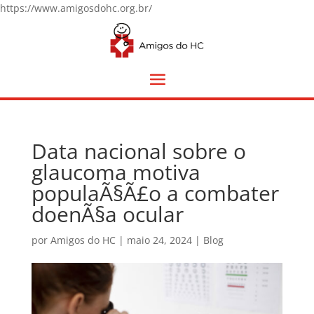
https://www.amigosdohc.org.br/
Data nacional sobre o
glaucoma motiva
populaÃ§Ã£o a combater
doenÃ§a ocular
por
Amigos do HC
|
maio 24, 2024
|
Blog