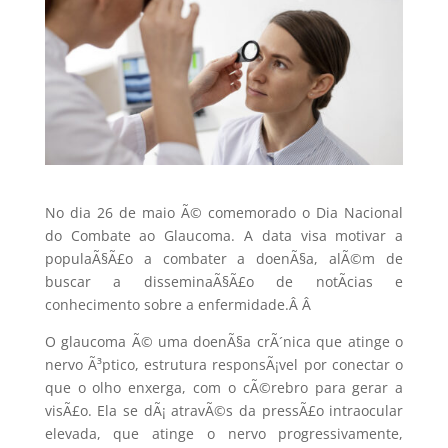
No dia 26 de maio Ã© comemorado o Dia Nacional
do Combate ao Glaucoma. A data visa motivar a
populaÃ§Ã£o a combater a doenÃ§a, alÃ©m de
buscar a disseminaÃ§Ã£o de notÃ­cias e
conhecimento sobre a enfermidade.Â
Â
O glaucoma Ã© uma doenÃ§a crÃ´nica que atinge o
nervo Ã³ptico, estrutura responsÃ¡vel por conectar o
que o olho enxerga
,
com o cÃ©rebro para gerar a
visÃ£o. Ela se dÃ¡ atravÃ©s da pressÃ£o intraocular
elevada, que atinge o nervo progressivamente,