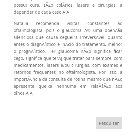
possui cura, sÃ£o colÃ­rios, lasers e cirurgias, a
depender de cada caso.Â
Â
Natalia recomenda visitas constantes ao
oftalmologista, pois o glaucoma Ã© uma doenÃ§a
silenciosa que causa cegueira irreversÃ­vel; quanto
antes o diagnÃ³stico e inÃ­cio do tratamento, melhor
o prognÃ³stico. Ter glaucoma nÃ£o significa ficar
cego, significa que terÃ¡ que tratar para sempre, com
medicamentos, lasers e/ou cirurgias, com exames e
retornos frequentes no oftalmologista. Por isso, a
importÃ¢ncia da consulta de rotina mesmo que nÃ£o
apresente queixa nenhuma em relaÃ§Ã£o aos
olhos.Â
Â