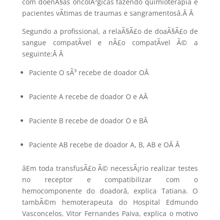
com doenÃ§as oncolÃ³gicas fazendo quimioterapia e
pacientes vÃ­timas de traumas e sangramentosâ.
Â
Â
Segundo a profissional, a relaÃ§Ã£o de doaÃ§Ã£o de
sangue compatÃ­vel e nÃ£o compatÃ­vel Ã© a
seguinte:Â
Â
Paciente O sÃ³ recebe de doador O
Â
Paciente A recebe de doador O e A
Â
Paciente B recebe de doador O e B
Â
Paciente AB recebe de doador A, B, AB e OÂ
Â
âEm toda transfusÃ£o Ã© necessÃ¡rio realizar testes
no receptor e compatibilizar com o
hemocomponente do doadorâ, explica Tatiana. O
tambÃ©m hemoterapeuta do Hospital Edmundo
Vasconcelos, Vitor Fernandes Paiva, explica o motivo