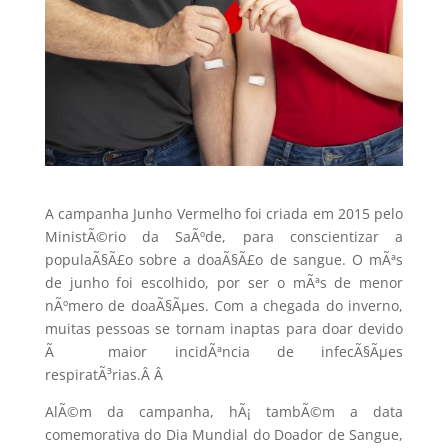
A campanha Junho Vermelho foi criada em 2015 pelo
MinistÃ©rio da SaÃºde, para conscientizar a
populaÃ§Ã£o sobre a doaÃ§Ã£o de sangue.
O mÃªs
de junho foi escolhido
,
por ser o mÃªs de menor
nÃºmero de doaÃ§Ãµes. Com a chegada do inverno,
muitas pessoas se tornam inaptas para doar devido
Ã maior incidÃªncia de infecÃ§Ãµes
respiratÃ³rias.
Â
Â
AlÃ©m da campanha, hÃ¡ tambÃ©m a data
comemorativa do Dia Mundial do Doador de Sangue,