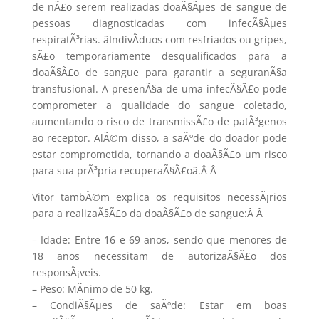
de nÃ£o serem realizadas doaÃ§Ãµes de sangue de
pessoas diagnosticadas com infecÃ§Ãµes
respiratÃ³rias. âIndivÃ­duos com resfriados ou gripes,
sÃ£o temporariamente desqualificados para a
doaÃ§Ã£o de sangue para garantir a seguranÃ§a
transfusional. A presenÃ§a de uma infecÃ§Ã£o pode
comprometer a qualidade do sangue coletado,
aumentando o risco de transmissÃ£o de patÃ³genos
ao receptor. AlÃ©m disso, a saÃºde do doador pode
estar comprometida, tornando a doaÃ§Ã£o um risco
para sua prÃ³pria recuperaÃ§Ã£oâ.Â
Â
Vitor tambÃ©m explica os requisitos necessÃ¡rios
para a realizaÃ§Ã£o da doaÃ§Ã£o de sangue:Â
Â
– Idade: Entre 16 e 69 anos, sendo que menores de
18 anos necessitam de autorizaÃ§Ã£o dos
responsÃ¡veis.
– Peso: MÃ­nimo de 50 kg.
– CondiÃ§Ãµes de saÃºde: Estar em boas