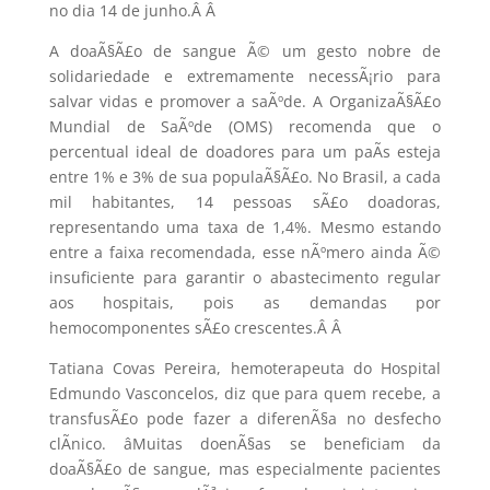
no dia 14 de junho.Â
Â
A doaÃ§Ã£o de sangue Ã© um gesto nobre de
solidariedade e extremamente necessÃ¡rio para
salvar vidas e promover a saÃºde. A OrganizaÃ§Ã£o
Mundial de SaÃºde (OMS) recomenda que o
percentual ideal de doadores para um paÃ­s esteja
entre 1% e 3% de sua populaÃ§Ã£o. No Brasil, a cada
mil habitantes, 14 pessoas sÃ£o doadoras,
representando uma taxa de 1,4%. Mesmo estando
entre a faixa recomendada, esse nÃºmero ainda Ã©
insuficiente para garantir o abastecimento regular
aos hospitais, pois as demandas por
hemocomponentes sÃ£o crescentes.Â
Â
Tatiana Covas Pereira, hemoterapeuta do Hospital
Edmundo Vasconcelos, diz que
para quem recebe, a
transfusÃ£o pode fazer a diferenÃ§a no desfecho
clÃ­nico. âMuitas doenÃ§as se beneficiam da
doaÃ§Ã£o de sangue, mas especialmente pacientes