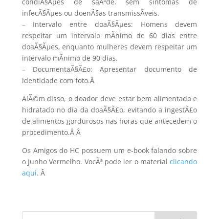
condiÃ§Ãµes de saÃºde, sem sintomas de
infecÃ§Ãµes ou doenÃ§as transmissÃ­veis.
– Intervalo entre doaÃ§Ãµes: Homens devem
respeitar um intervalo mÃ­nimo de 60 dias entre
doaÃ§Ãµes, enquanto mulheres devem respeitar um
intervalo mÃ­nimo de 90 dias.
– DocumentaÃ§Ã£o: Apresentar documento de
identidade com foto.
Â
AlÃ©m disso, o doador deve estar bem alimentado e
hidratado no dia da doaÃ§Ã£o, evitando a ingestÃ£o
de alimentos gordurosos nas horas que antecedem o
procedimento.Â
Â
Os Amigos do HC possuem um e-book falando sobre
o Junho Vermelho. VocÃª pode ler o material
clicando
aqui
.
Â