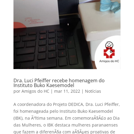
Dra. Luci Pfeiffer recebe homenagem do
Instituto Buko Kaesemodel
por
Amigos do HC
|
mar 11, 2022
|
Notícias
A coordenadora do Projeto DEDICA, Dra. Luci Pfeiffer,
foi homenageada pelo Instituto Buko Kaesemodel
(IBK), na Ãºltima semana. Em comemoraÃ§Ã£o ao Dia
das Mulheres, o IBK destaca mulheres paranaenses
que fazem a diferenÃ§a com aÃ§Ãµes proativas de