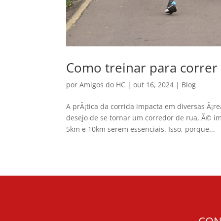
Como treinar para corre
por
Amigos do HC
|
out 16, 2024
|
Blog
A prÃ¡tica da corrida impacta em diversas Ã¡r
desejo de se tornar um corredor de rua, Ã© i
5km e 10km serem essenciais. Isso, porque...
CON