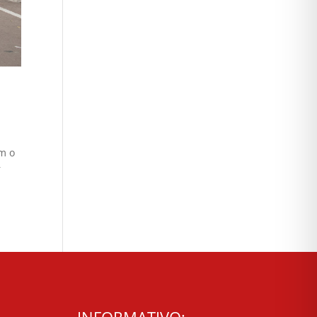
ªm o
r
INFORMATIVO: