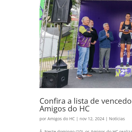
Confira a lista de venced
Amigos do HC
por
Amigos do HC
|
nov 12, 2024
|
Notícias
Â Neste domingo (10), os Amigos do HC realiz