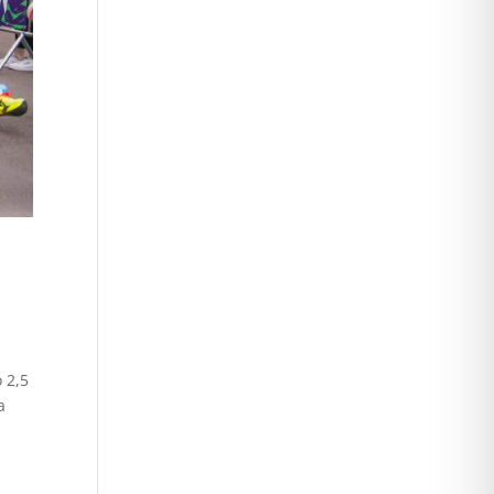
 2,5
a