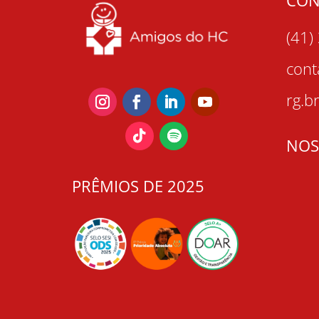
(41)
con
rg.b
NOS
PRÊMIOS DE 2025