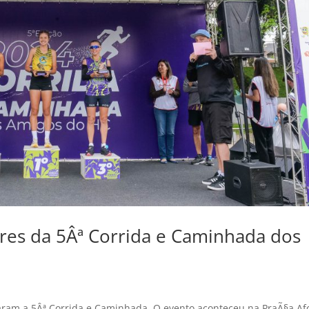
ores da 5Âª Corrida e Caminhada dos
aram a 5Âª Corrida e Caminhada. O evento aconteceu na PraÃ§a Af