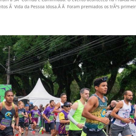
eitos Ã Vida da Pessoa Idosa.Â Â Foram premiados os trÃªs primei