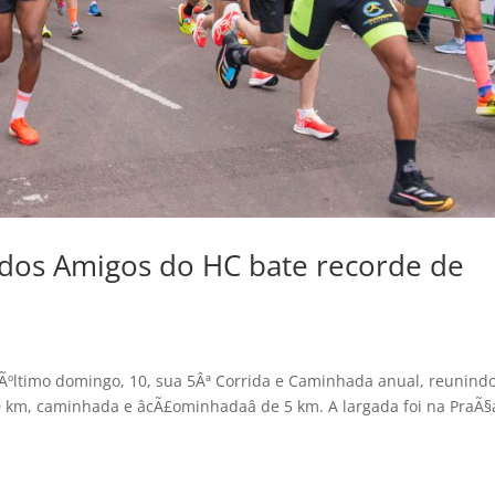
 dos Amigos do HC bate recorde de
Ãºltimo domingo, 10, sua 5Âª Corrida e Caminhada anual, reunindo
 km, caminhada e âcÃ£ominhadaâ de 5 km. A largada foi na PraÃ§