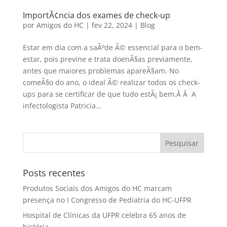
ImportÃ¢ncia dos exames de check-up
por
Amigos do HC
|
fev 22, 2024
|
Blog
Estar em dia com a saÃºde Ã© essencial para o bem-
estar, pois previne e trata doenÃ§as previamente,
antes que maiores problemas apareÃ§am. No
comeÃ§o do ano, o ideal Ã© realizar todos os check-
ups para se certificar de que tudo estÃ¡ bem.Â Â A
infectologista Patricia...
Posts recentes
Produtos Sociais dos Amigos do HC marcam
presença no I Congresso de Pediatria do HC-UFPR
Hospital de Clínicas da UFPR celebra 65 anos de
história