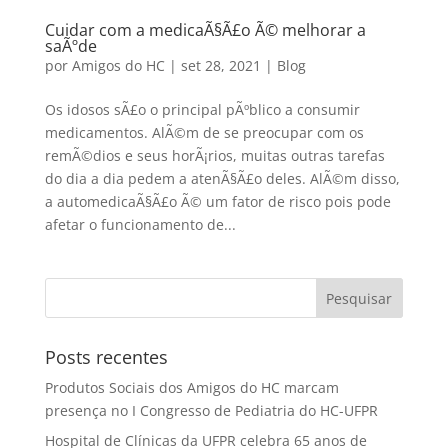
Cuidar com a medicaÃ§Ã£o Ã© melhorar a
saÃºde
por
Amigos do HC
|
set 28, 2021
|
Blog
Os idosos sÃ£o o principal pÃºblico a consumir
medicamentos. AlÃ©m de se preocupar com os
remÃ©dios e seus horÃ¡rios, muitas outras tarefas
do dia a dia pedem a atenÃ§Ã£o deles. AlÃ©m disso,
a automedicaÃ§Ã£o Ã© um fator de risco pois pode
afetar o funcionamento de...
Posts recentes
Produtos Sociais dos Amigos do HC marcam
presença no I Congresso de Pediatria do HC-UFPR
Hospital de Clínicas da UFPR celebra 65 anos de