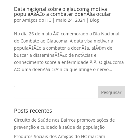
Data nacional sobre o glaucoma motiva
populaÃ§Ã£o a combater doenÃ§a ocular
por
Amigos do HC
|
maio 24, 2024
|
Blog
No dia 26 de maio Ã© comemorado o Dia Nacional
do Combate ao Glaucoma. A data visa motivar a
populaÃ§Ã£o a combater a doenÃ§a, alÃ©m de
buscar a disseminaÃ§Ã£o de notÃ­cias e
conhecimento sobre a enfermidade.Â Â O glaucoma
Ã© uma doenÃ§a crÃ´nica que atinge o nervo...
Posts recentes
Circuito de Saúde nos Bairros promove ações de
prevenção e cuidado à saúde da população
Produtos Sociais dos Amigos do HC marcam