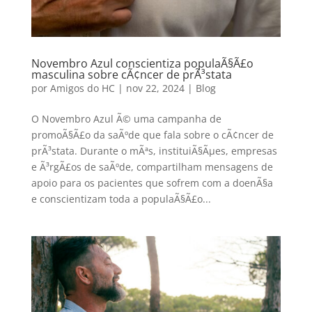
Novembro Azul conscientiza populaÃ§Ã£o
masculina sobre cÃ¢ncer de prÃ³stata
por
Amigos do HC
|
nov 22, 2024
|
Blog
O Novembro Azul Ã© uma campanha de
promoÃ§Ã£o da saÃºde que fala sobre o cÃ¢ncer de
prÃ³stata. Durante o mÃªs, instituiÃ§Ãµes, empresas
e Ã³rgÃ£os de saÃºde, compartilham mensagens de
apoio para os pacientes que sofrem com a doenÃ§a
e conscientizam toda a populaÃ§Ã£o...