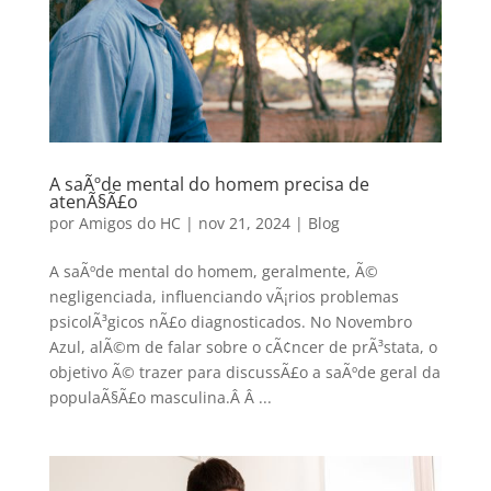
A saÃºde mental do homem precisa de
atenÃ§Ã£o
por
Amigos do HC
|
nov 21, 2024
|
Blog
A saÃºde mental do homem, geralmente, Ã©
negligenciada, influenciando vÃ¡rios problemas
psicolÃ³gicos nÃ£o diagnosticados. No Novembro
Azul, alÃ©m de falar sobre o cÃ¢ncer de prÃ³stata, o
objetivo Ã© trazer para discussÃ£o a saÃºde geral da
populaÃ§Ã£o masculina.Â Â ...