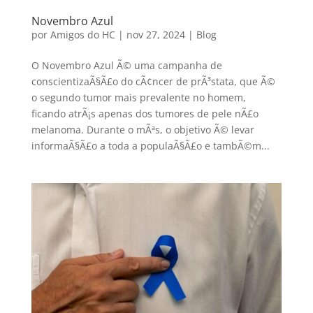
Novembro Azul
por
Amigos do HC
|
nov 27, 2024
|
Blog
O Novembro Azul Ã© uma campanha de
conscientizaÃ§Ã£o do cÃ¢ncer de prÃ³stata, que Ã©
o segundo tumor mais prevalente no homem,
ficando atrÃ¡s apenas dos tumores de pele nÃ£o
melanoma. Durante o mÃªs, o objetivo Ã© levar
informaÃ§Ã£o a toda a populaÃ§Ã£o e tambÃ©m...