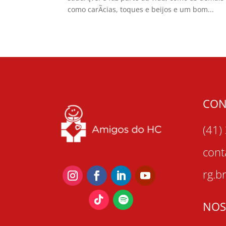
como carÃ­cias, toques e beijos e um bom...
CON
(41)
con
rg.b
NOS