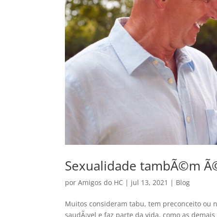
Sexualidade tambÃ©m Ã©
por
Amigos do HC
|
jul 13, 2021
|
Blog
Muitos consideram tabu, tem preconceito ou n
saudÃ¡vel e faz parte da vida, como as demais