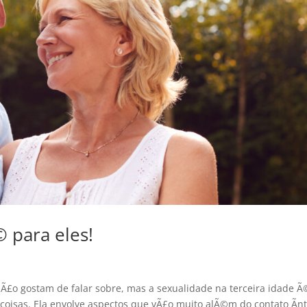
 para eles!
Ã£o gostam de falar sobre, mas a sexualidade na terceira idade Ã
 coisas. Ela envolve aspectos que vÃ£o muito alÃ©m do contato Ã­n