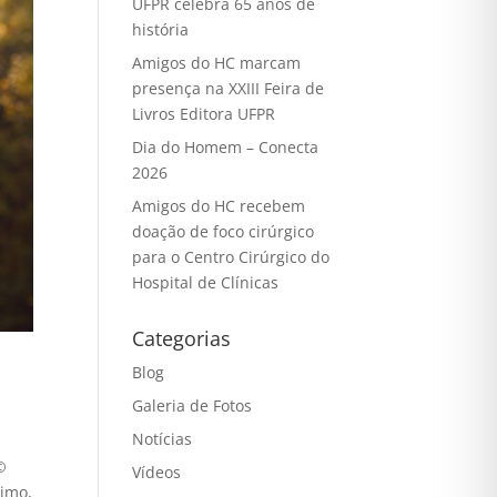
UFPR celebra 65 anos de
história
Amigos do HC marcam
presença na XXIII Feira de
Livros Editora UFPR
Dia do Homem – Conecta
2026
Amigos do HC recebem
doação de foco cirúrgico
para o Centro Cirúrgico do
Hospital de Clínicas
Categorias
Blog
Galeria de Fotos
Notícias
©
Vídeos
timo,