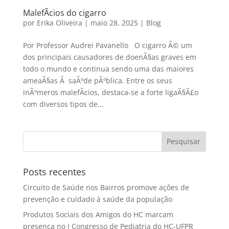
MalefÃ­cios do cigarro
por
Erika Oliveira
|
maio 28, 2025
|
Blog
Por Professor Audrei Pavanello O cigarro Ã© um
dos principais causadores de doenÃ§as graves em
todo o mundo e continua sendo uma das maiores
ameaÃ§as Ã saÃºde pÃºblica. Entre os seus
inÃºmeros malefÃ­cios, destaca-se a forte ligaÃ§Ã£o
com diversos tipos de...
Posts recentes
Circuito de Saúde nos Bairros promove ações de
prevenção e cuidado à saúde da população
Produtos Sociais dos Amigos do HC marcam
presença no I Congresso de Pediatria do HC-UFPR