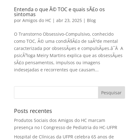
Entenda o que Ã© TOC e quais sÃ£o os
sintomas
por
Amigos do HC
|
abr 23, 2025
|
Blog
O Transtorno Obsessivo-Compulsivo, conhecido
como TOC, Ã© uma condiÃ§Ã£o de saÃºde mental
caracterizada por obsessÃµes e compulsÃµes.â¯Â A
psicÃ³loga Meiry Martins explica que as obsessÃµes
sÃ£o pensamentos, impulsos ou imagens
indesejadas e recorrentes que causam...
Posts recentes
Produtos Sociais dos Amigos do HC marcam
presença no I Congresso de Pediatria do HC-UFPR
Hospital de Clínicas da UFPR celebra 65 anos de