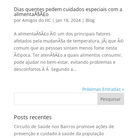
Dias quentes pedem cuidados especiais com a
alimentaÃ§Ã£o
por
Amigos do HC
|
jan 18, 2024
|
Blog
A alimentaÃ§Ã£o Ã© um dos principais fatores
afetados pela mudanÃ§a de temperatura, jÃ¡ que Ã©
comum que as pessoas sintam menos fome nesta
Ã©poca. Ter atenÃ§Ã£o a quais alimentos consumir,
pode ajudar no bem-estar, evitando problemas e
desconfortos.Â Â Segundo a...
Próximas Entradas »
Posts recentes
Circuito de Saúde nos Bairros promove ações de
prevenção e cuidado à saúde da população