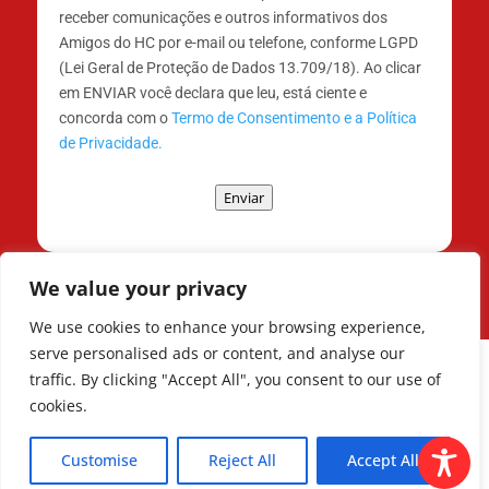
receber comunicações e outros informativos dos
Amigos do HC por e-mail ou telefone, conforme LGPD
(Lei Geral de Proteção de Dados 13.709/18). Ao clicar
em ENVIAR você declara que leu, está ciente e
concorda com o
Termo de Consentimento e a Política
de Privacidade.
Enviar
We value your privacy
We use cookies to enhance your browsing experience,
serve personalised ads or content, and analyse our
traffic. By clicking "Accept All", you consent to our use of
cookies.
Todos os Direitos Reservados © | Associação
dos Amigos do Hospital de Clínicas ®
Customise
Reject All
Accept All