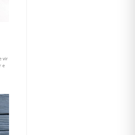
 vir
r e