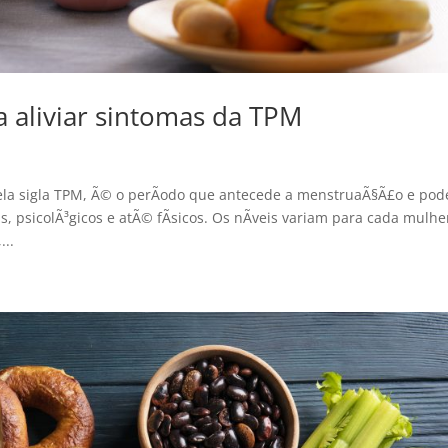
 aliviar sintomas da TPM
la sigla TPM, Ã© o perÃ­odo que antecede a menstruaÃ§Ã£o e pode
psicolÃ³gicos e atÃ© fÃ­sicos. Os nÃ­veis variam para cada mulhe
...