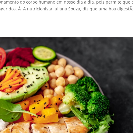
onamento do corpo humano em nosso dia a dia, pois permite que 
geridos. Â A nutricionista Juliana Souza, diz que uma boa digestÃ