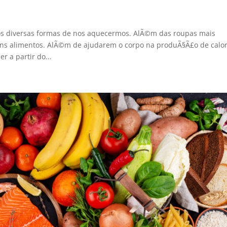
os diversas formas de nos aquecermos. AlÃ©m das roupas mais
ns alimentos. AlÃ©m de ajudarem o corpo na produÃ§Ã£o de calor
r a partir do...