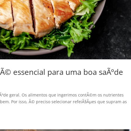
 Ã© essencial para uma boa saÃºde
Ãºde geral. Os alimentos que ingerimos contÃ©m os nutrientes
 bem. Por isso, Ã© preciso selecionar refeiÃ§Ãµes que supram as