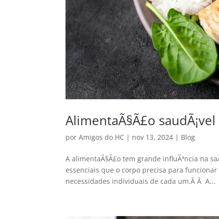
AlimentaÃ§Ã£o saudÃ¡vel
por
Amigos do HC
|
nov 13, 2024
|
Blog
A alimentaÃ§Ã£o tem grande influÃªncia na sa
essenciais que o corpo precisa para funcionar
necessidades individuais de cada um.Â Â A...