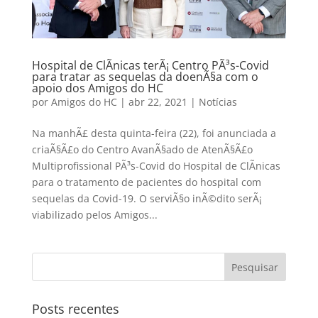
Hospital de ClÃ­nicas terÃ¡ Centro PÃ³s-Covid
para tratar as sequelas da doenÃ§a com o
apoio dos Amigos do HC
por
Amigos do HC
|
abr 22, 2021
|
Notícias
Na manhÃ£ desta quinta-feira (22), foi anunciada a
criaÃ§Ã£o do Centro AvanÃ§ado de AtenÃ§Ã£o
Multiprofissional PÃ³s-Covid do Hospital de ClÃ­nicas
para o tratamento de pacientes do hospital com
sequelas da Covid-19. O serviÃ§o inÃ©dito serÃ¡
viabilizado pelos Amigos...
Posts recentes