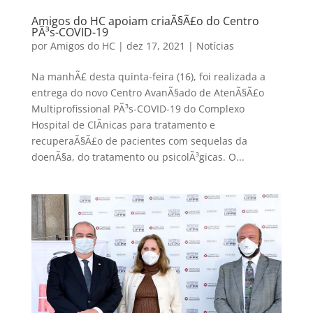
Amigos do HC apoiam criaÃ§Ã£o do Centro
PÃ³s-COVID-19
por
Amigos do HC
|
dez 17, 2021
|
Notícias
Na manhÃ£ desta quinta-feira (16), foi realizada a
entrega do novo Centro AvanÃ§ado de AtenÃ§Ã£o
Multiprofissional PÃ³s-COVID-19 do Complexo
Hospital de ClÃ­nicas para tratamento e
recuperaÃ§Ã£o de pacientes com sequelas da
doenÃ§a, do tratamento ou psicolÃ³gicas. O...